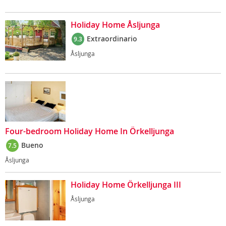
Holiday Home Åsljunga
Extraordinario
9.3
Åsljunga
Four-bedroom Holiday Home In Örkelljunga
Bueno
7.5
Åsljunga
Holiday Home Örkelljunga III
Åsljunga