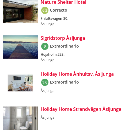
Nature Shelter Hotel
Correcto
6.2
Friluftsvägen 30,
Åsljunga
Sigridstorp Åsljunga
Extraordinario
9
Höjaholm 528,
Åsljunga
Holiday Home Ånhultsv. Åsljunga
Extraordinario
9.6
Åsljunga
Holiday Home Strandvägen Åsljunga
Åsljunga