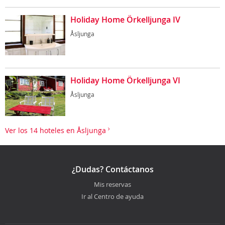
Holiday Home Örkelljunga IV
Åsljunga
Holiday Home Örkelljunga VI
Åsljunga
Ver los 14 hoteles en Åsljunga
¿Dudas? Contáctanos
Mis reservas
Ir al Centro de ayuda