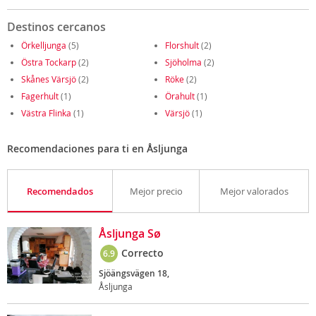
Destinos cercanos
Örkelljunga
(5)
Florshult
(2)
Östra Tockarp
(2)
Sjöholma
(2)
Skånes Värsjö
(2)
Röke
(2)
Fagerhult
(1)
Örahult
(1)
Västra Flinka
(1)
Värsjö
(1)
Recomendaciones para ti en Åsljunga
Recomendados
Mejor precio
Mejor valorados
Åsljunga Sø
Correcto
6.9
Sjöängsvägen 18,
Åsljunga