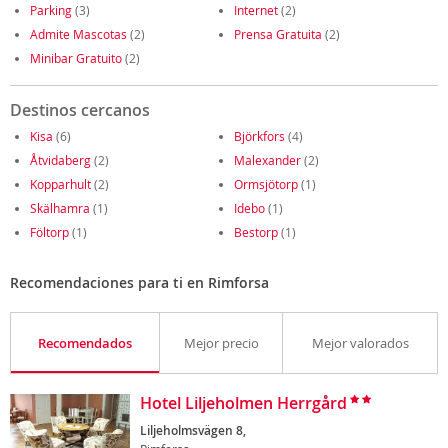
Parking
(3)
Internet
(2)
Admite Mascotas
(2)
Prensa Gratuita
(2)
Minibar Gratuito
(2)
Destinos cercanos
Kisa
(6)
Björkfors
(4)
Åtvidaberg
(2)
Malexander
(2)
Kopparhult
(2)
Ormsjötorp
(1)
Skälhamra
(1)
Idebo
(1)
Föltorp
(1)
Bestorp
(1)
Recomendaciones para ti en Rimforsa
Recomendados
Mejor precio
Mejor valorados
Hotel Liljeholmen Herrgård
Liljeholmsvägen 8,