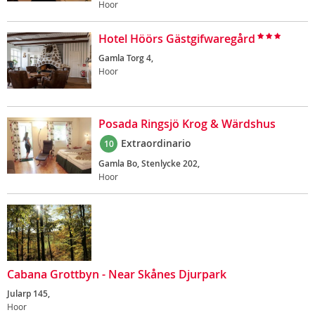
Hoor
Hotel Höörs Gästgifwaregård
Gamla Torg 4,
Hoor
Posada Ringsjö Krog & Wärdshus
Extraordinario
10
Gamla Bo, Stenlycke 202,
Hoor
Cabana Grottbyn - Near Skånes Djurpark
Jularp 145,
Hoor