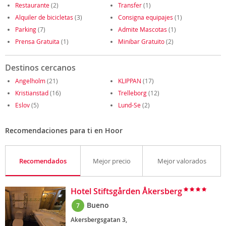
Restaurante
(2)
Transfer
(1)
Alquiler de bicicletas
(3)
Consigna equipajes
(1)
Parking
(7)
Admite Mascotas
(1)
Prensa Gratuita
(1)
Minibar Gratuito
(2)
Destinos cercanos
Angelholm
(21)
KLIPPAN
(17)
Kristianstad
(16)
Trelleborg
(12)
Eslov
(5)
Lund-Se
(2)
Recomendaciones para ti en Hoor
Recomendados
Mejor precio
Mejor valorados
Hotel Stiftsgården Åkersberg
Bueno
7
Akersbergsgatan 3,