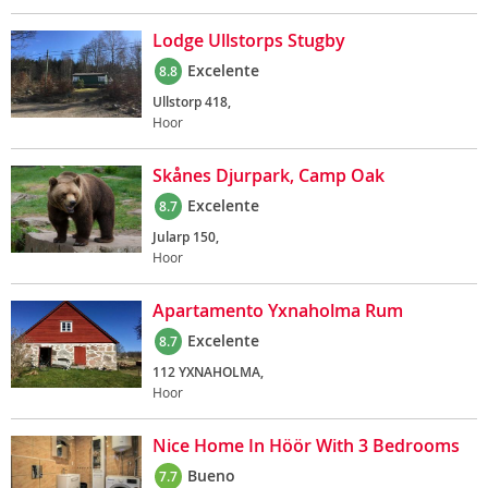
Lodge Ullstorps Stugby
Excelente
8.8
Ullstorp 418,
Hoor
Skånes Djurpark, Camp Oak
Excelente
8.7
Jularp 150,
Hoor
Apartamento Yxnaholma Rum
Excelente
8.7
112 YXNAHOLMA,
Hoor
Nice Home In Höör With 3 Bedrooms
Bueno
7.7