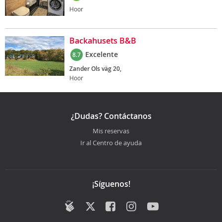
Hoor
Backahusets B&B
Excelente
8.7
Zander Ols väg 20,
Hoor
¿Dudas? Contáctanos
Mis reservas
Ir al Centro de ayuda
¡Síguenos!