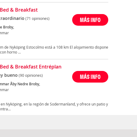
Bed & Breakfast
traordinario
(71 opiniones)
MÁS INFO
e Broby,
mmar
 km de Nyköping Estocolmo está a 108 km El alojamiento dispone
on horno ...
Bed & Breakfast Entréplan
y bueno
(90 opiniones)
MÁS INFO
mmar Åby Nedre Broby,
mmar
 en Nyköping, en la región de Sodermanland, y ofrece un patio y
ntra...