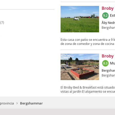
Broby 
Ex
9.2
(7)
Åby Nedr
Bergsha
)
Esta casa con patio se encuentra a 9
de zona de comedor y zona de cocina c
Broby 
Mu
8.3
Bergsha
Bergsha
El Broby Bed & Breakfast está situado
vistas al jardín El alojamiento se encue
provincia
Bergshammar