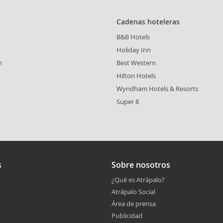
Cadenas hoteleras
B&B Hotels
Holiday Inn
m
Best Western
Hilton Hotels
Wyndham Hotels & Resorts
Super 8
s
Sobre nosotros
¿Qué es Atrápalo?
Atrápalo Social
Área de prensa
Publicidad