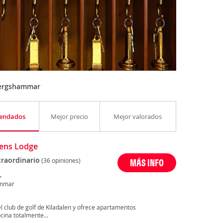
Bergshammar
endados
Mejor precio
Mejor valorados
lens Lodge
traordinario
(36 opiniones)
MÁS INFO
,
mmar
l club de golf de Kiladalen y ofrece apartamentos
cina totalmente...