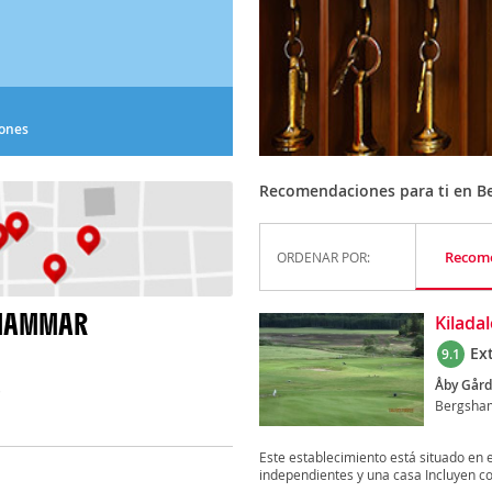
iones
Recomendaciones para ti en 
Recom
ORDENAR POR:
SHAMMAR
Kilada
Ex
9.1
Åby Gård
)
Bergsha
Este establecimiento está situado en e
independientes y una casa Incluyen co