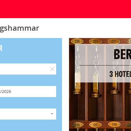
ergshammar
R
BE
3 HOTE