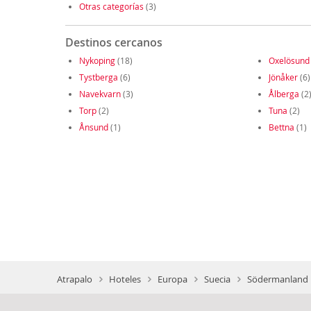
Otras categorías
(3)
Destinos cercanos
Nykoping
(18)
Oxelösund
Tystberga
(6)
Jönåker
(6)
Navekvarn
(3)
Ålberga
(2
Torp
(2)
Tuna
(2)
Ånsund
(1)
Bettna
(1)
Atrapalo
Hoteles
Europa
Suecia
Södermanland 