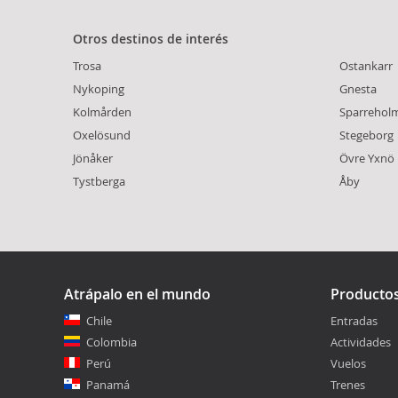
Otros destinos de interés
Trosa
Ostankarr
Nykoping
Gnesta
Kolmården
Sparrehol
Oxelösund
Stegeborg
Jönåker
Övre Yxnö
Tystberga
Åby
Atrápalo en el mundo
Producto
Chile
Entradas
Colombia
Actividades
Perú
Vuelos
Panamá
Trenes