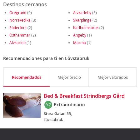
Destinos cercanos
Öregrund
(9)
Alvkarleby
(5)
Norrskedika
(3)
Skarplinge
(2)
Söderfors
(2)
Karlholmsbruk
(2)
Östhammar
(2)
Ängeby
(1)
Älvkarleö
(1)
Marma
(1)
Recomendaciones para ti en Lövstabruk
Recomendados
Mejor precio
Mejor valorados
Bed & Breakfast Strindbergs Gård
Extraordinario
9.7
Stora Gatan 55,
Lövstabruk