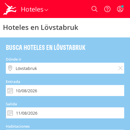
Hoteles
Login
Hoteles en Lövstabruk
BUSCA HOTELES EN LÖVSTABRUK
Dónde ir
Entrada
Salida
Habitaciones