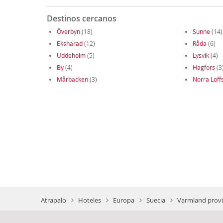
Destinos cercanos
Överbyn
(18)
Sunne
(14)
Eksharad
(12)
Råda
(6)
Uddeholm
(5)
Lysvik
(4)
By
(4)
Hagfors
(3
Mårbacken
(3)
Norra Loff
Atrapalo
Hoteles
Europa
Suecia
Varmland provi