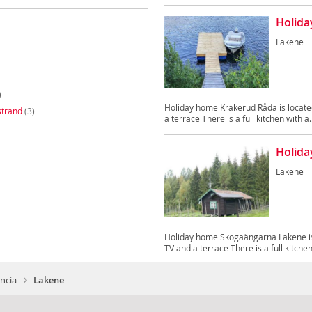
Holida
Lakene
)
Holiday home Krakerud Råda is locate
strand
(3)
a terrace There is a full kitchen with a..
Holid
Lakene
Holiday home Skogaängarna Lakene is 
TV and a terrace There is a full kitchen 
ncia
Lakene