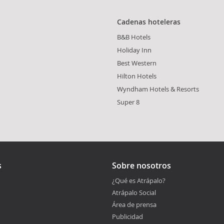
Cadenas hoteleras
B&B Hotels
Holiday Inn
Best Western
Hilton Hotels
Wyndham Hotels & Resorts
Super 8
s
Sobre nosotros
¿Qué es Atrápalo?
Atrápalo Social
Área de prensa
Publicidad