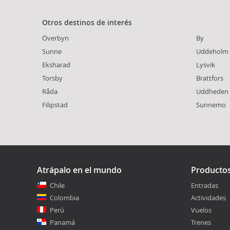
Otros destinos de interés
Överbyn
By
Sunne
Uddeholm
Eksharad
Lysvik
Torsby
Brattfors
Råda
Uddheden
Filipstad
Sunnemo
Atrápalo en el mundo
Producto
Chile
Entradas
Colombia
Actividades
Perú
Vuelos
Panamá
Trenes