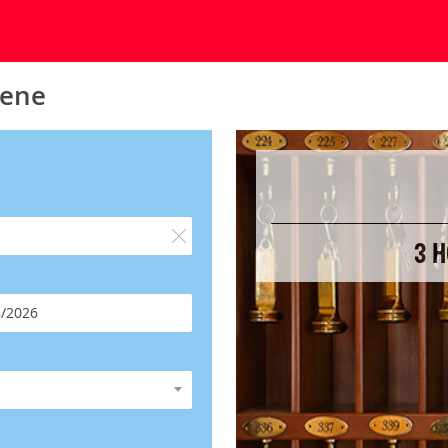
kene
3 H