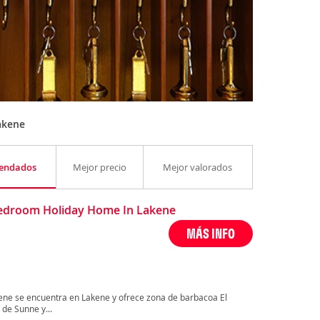
akene
endados
Mejor precio
Mejor valorados
edroom Holiday Home In Lakene
MÁS INFO
ne se encuentra en Lakene y ofrece zona de barbacoa El
de Sunne y...