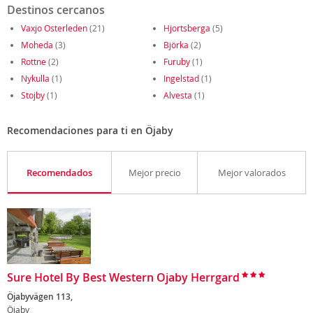
Destinos cercanos
Vaxjo Osterleden
(21)
Hjortsberga
(5)
Moheda
(3)
Björka
(2)
Rottne
(2)
Furuby
(1)
Nykulla
(1)
Ingelstad
(1)
Stojby
(1)
Alvesta
(1)
Recomendaciones para ti en Öjaby
Recomendados
Mejor precio
Mejor valorados
Sure Hotel By Best Western Ojaby Herrgard
Öjabyvägen 113,
Öjaby