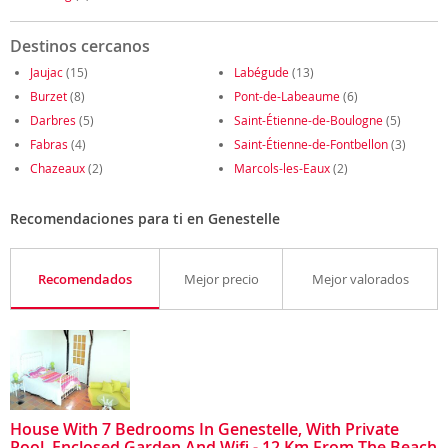
Destinos cercanos
Jaujac
(15)
Labégude
(13)
Burzet
(8)
Pont-de-Labeaume
(6)
Darbres
(5)
Saint-Étienne-de-Boulogne
(5)
Fabras
(4)
Saint-Étienne-de-Fontbellon
(3)
Chazeaux
(2)
Marcols-les-Eaux
(2)
Recomendaciones para ti en Genestelle
Recomendados
Mejor precio
Mejor valorados
House With 7 Bedrooms In Genestelle, With Private
Pool, Enclosed Garden And Wifi - 12 Km From The Beach