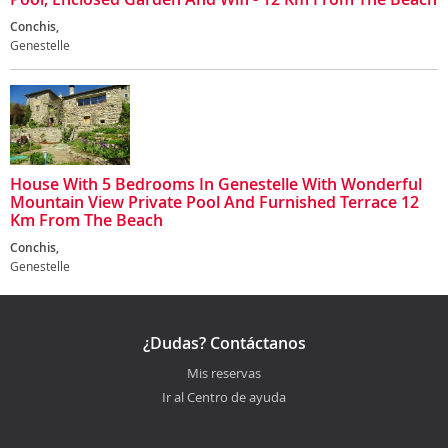
Conchis,
Genestelle
House With 5 Bedrooms In Genestelle With Wonderful
Mountain View Private Pool And Furnished Terrace 12
Km From The Beach
Conchis,
Genestelle
¿Dudas? Contáctanos
Mis reservas
Ir al Centro de ayuda