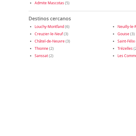
Admite Mascotas
(5)
Destinos cercanos
Louchy-Montfand
(6)
Neuilly-le-
Creuzier-le-Neuf
(3)
Gouise
(3)
Châtel-de-Neuvre
(3)
Saint-Félix
Thionne
(2)
Trézelles
(
Sanssat
(2)
Les Comm