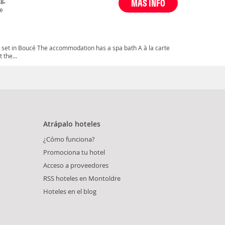
g,
MÁS INFO
e
set in Boucé The accommodation has a spa bath A à la carte
 the...
Atrápalo hoteles
¿Cómo funciona?
Promociona tu hotel
Acceso a proveedores
RSS hoteles en Montoldre
Hoteles en el blog