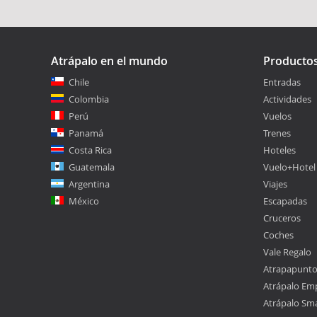
Atrápalo en el mundo
Producto
Chile
Entradas
Colombia
Actividades
Perú
Vuelos
Panamá
Trenes
Costa Rica
Hoteles
Guatemala
Vuelo+Hotel
Argentina
Viajes
México
Escapadas
Cruceros
Coches
Vale Regalo
Atrapapunt
Atrápalo Em
Atrápalo Sm