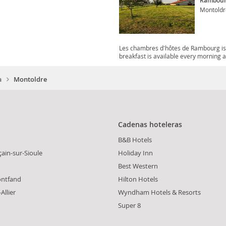
Rambour
Montoldr
Les chambres d'hôtes de Rambourg is 
breakfast is available every morning at
a
Montoldre
Cadenas hoteleras
B&B Hotels
ain-sur-Sioule
Holiday Inn
Best Western
ntfand
Hilton Hotels
Allier
Wyndham Hotels & Resorts
Super 8