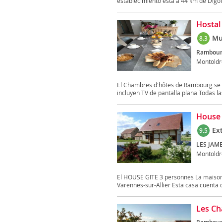
establecimiento está a 44 km de Digoi
Hostal
Mu
8.3
Rambour
Montoldr
El Chambres d'hôtes de Rambourg se e
incluyen TV de pantalla plana Todas la
House 
Ex
9.5
LES JAME
Montoldr
El HOUSE GITE 3 personnes La maison
Varennes-sur-Allier Esta casa cuenta c
Les Ch