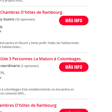
n y proporciona...
 Chambres D'hôtes de Rambourg
y bueno
(56 opiniones)
MÁS INFO
g,
e
ncuentra en Boucé y tiene jardín Todas las habitaciones
s habitaciones...
Gite 3 Personnes La Maison à Colombages.
traordinario
(2 opiniones)
MÁS INFO
TS,
e
 à colombages Este establecimiento se encuentra en
on conexión WiFi...
ambres D'hôtes de Rambourg