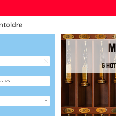
ntoldre
M
6 HO