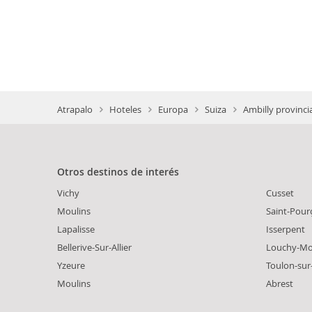
Atrapalo
Hoteles
Europa
Suiza
Ambilly provinci
Otros destinos de interés
Vichy
Cusset
Moulins
Saint-Pourç
Lapalisse
Isserpent
Bellerive-Sur-Allier
Louchy-Mo
Yzeure
Toulon-sur-
Moulins
Abrest