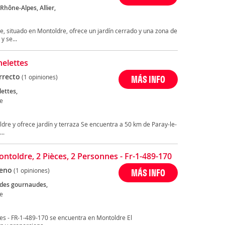
hône-Alpes, Allier,
, situado en Montoldre, ofrece un jardín cerrado y una zona de
y se...
helettes
rrecto
(1 opiniones)
MÁS INFO
lettes,
e
dre y ofrece jardín y terraza Se encuentra a 50 km de Paray-le-
..
ontoldre, 2 Pièces, 2 Personnes - Fr-1-489-170
eno
(1 opiniones)
MÁS INFO
des gournaudes,
e
nes - FR-1-489-170 se encuentra en Montoldre El