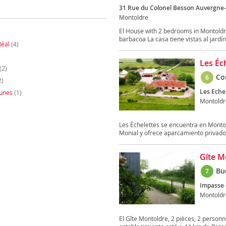
31 Rue du Colonel Besson Auvergne-R
Montoldre
El House with 2 bedrooms in Montoldre
barbacoa La casa tiene vistas al jardín 
Réal
(4)
Les Éc
(2)
Co
6
2)
Les Eche
unes
(1)
Montoldr
Les Échelettes se encuentra en Montol
Monial y ofrece aparcamiento privado.
Gîte M
Bu
7
Impasse 
Montoldr
El Gîte Montoldre, 2 pièces, 2 person