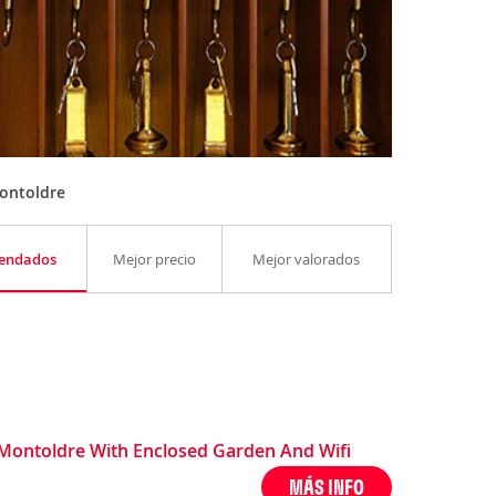
ontoldre
endados
Mejor precio
Mejor valorados
Montoldre With Enclosed Garden And Wifi
MÁS INFO