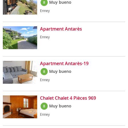
Muy bueno
8
Enney
Apartment Antarès
Enney
Apartment Antarès-19
Muy bueno
8
Enney
Chalet Chalet 4 Pièces 969
Muy bueno
8
Enney