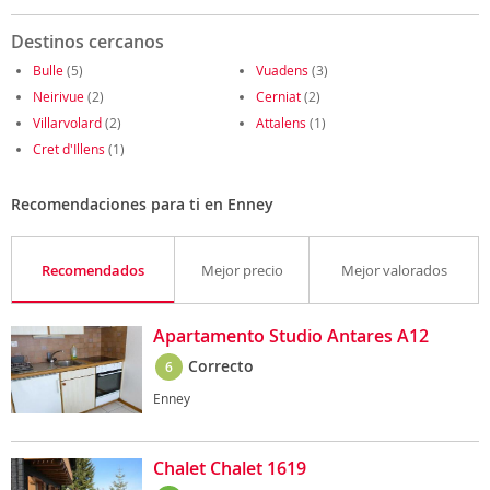
Destinos cercanos
Bulle
(5)
Vuadens
(3)
Neirivue
(2)
Cerniat
(2)
Villarvolard
(2)
Attalens
(1)
Cret d'Illens
(1)
Recomendaciones para ti en Enney
Recomendados
Mejor precio
Mejor valorados
Apartamento Studio Antares A12
Correcto
6
Enney
Chalet Chalet 1619