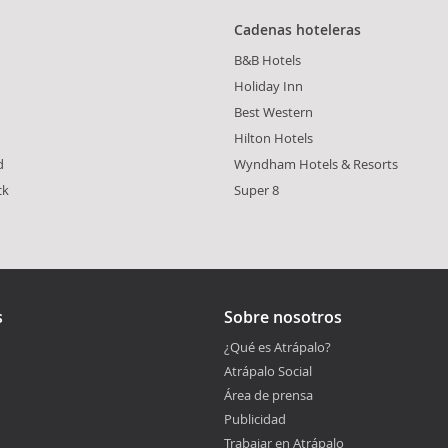
Cadenas hoteleras
B&B Hotels
Holiday Inn
Best Western
Hilton Hotels
d
Wyndham Hotels & Resorts
ck
Super 8
s
Sobre nosotros
¿Qué es Atrápalo?
Atrápalo Social
Área de prensa
Publicidad
Trabajar en Atrápalo