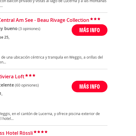
 con balcón privado y vistas al lago de Lucerna y a las montañas
..
Central Am See - Beau Rivage Collection
y bueno
(3 opiniones)
MÁS INFO
se 25,
 de una ubicación céntrica y tranquila en Weggis, a orillas del
n...
iviera Loft
celente
(60 opiniones)
MÁS INFO
1,
Weggis, en el cantón de Lucerna, y ofrece piscina exterior de
hotel...
ss Hotel Rössli