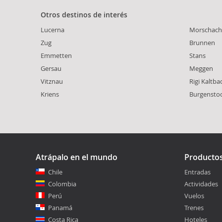
Otros destinos de interés
Lucerna
Morschach
Zug
Brunnen
Emmetten
Stans
Gersau
Meggen
Vitznau
Rigi Kaltba
Kriens
Burgensto
Atrápalo en el mundo
Producto
Chile
Entradas
Colombia
Actividades
Perú
Vuelos
Panamá
Trenes
Costa Rica
Hoteles