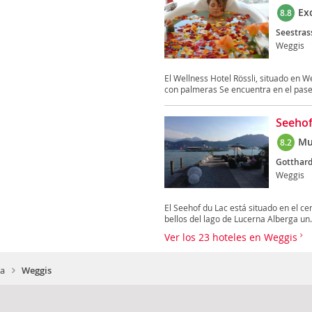
Ex
8.8
Seestras
Weggis
El Wellness Hotel Rössli, situado en 
con palmeras Se encuentra en el pase
Seehof
Mu
8.2
Gotthard
Weggis
El Seehof du Lac está situado en el c
bellos del lago de Lucerna Alberga un.
Ver los 23 hoteles en Weggis
ia
Weggis