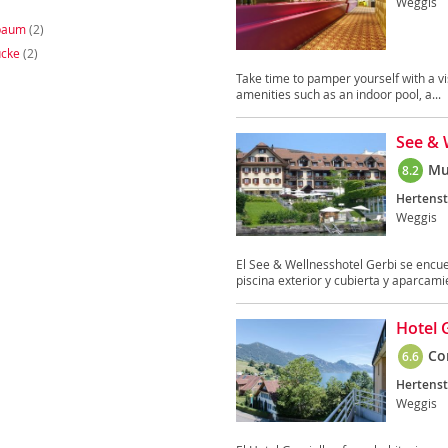
Weggis
baum
(2)
cke
(2)
Take time to pamper yourself with a vi
amenities such as an indoor pool, a...
See & 
Mu
8.2
Hertenst
Weggis
El See & Wellnesshotel Gerbi se encue
piscina exterior y cubierta y aparcamie
Hotel G
Co
6.6
Hertenst
Weggis