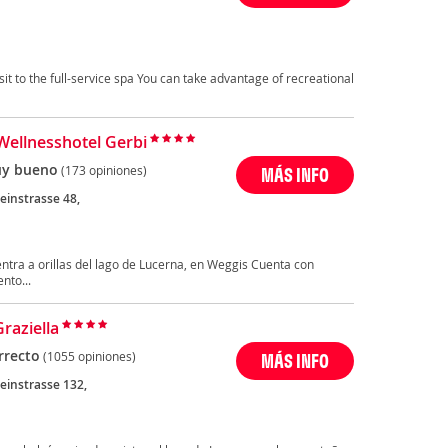
sit to the full-service spa You can take advantage of recreational
Wellnesshotel Gerbi
y bueno
(173 opiniones)
MÁS INFO
einstrasse 48,
ntra a orillas del lago de Lucerna, en Weggis Cuenta con
nto...
raziella
rrecto
(1055 opiniones)
MÁS INFO
einstrasse 132,