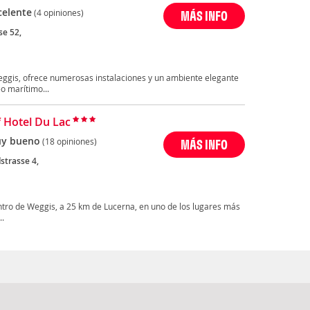
celente
(4 opiniones)
MÁS INFO
se 52,
Weggis, ofrece numerosas instalaciones y un ambiente elegante
o marítimo...
 Hotel Du Lac
y bueno
(18 opiniones)
MÁS INFO
strasse 4,
entro de Weggis, a 25 km de Lucerna, en uno de los lugares más
..