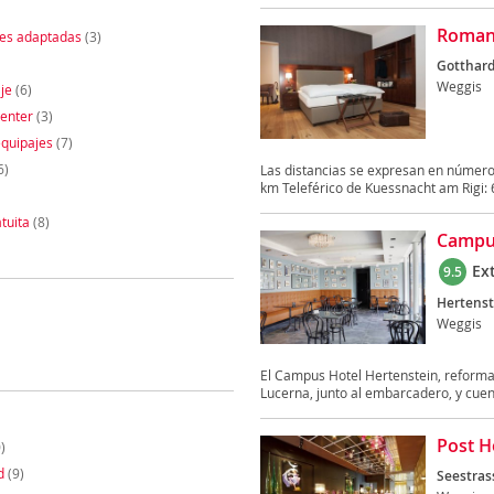
Romant
nes adaptadas
(3)
Gotthard
Weggis
je
(6)
enter
(3)
quipajes
(7)
6)
Las distancias se expresan en números
km Teleférico de Kuessnacht am Rigi: 6
tuita
(8)
Campus
Ex
9.5
Hertenst
Weggis
El Campus Hotel Hertenstein, reformad
Lucerna, junto al embarcadero, y cuent
Post H
)
d
(9)
Seestras