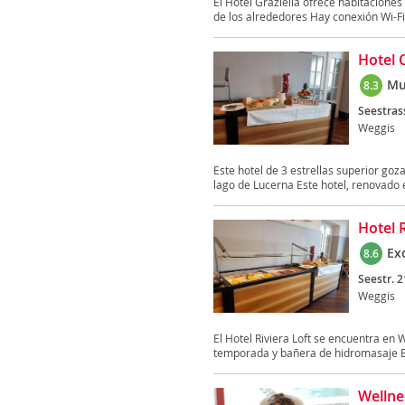
El Hotel Graziella ofrece habitaciones
de los alrededores Hay conexión Wi-Fi.
Hotel 
Mu
8.3
Seestras
Weggis
Este hotel de 3 estrellas superior goza
lago de Lucerna Este hotel, renovado e
Hotel R
Ex
8.6
Seestr. 2
Weggis
El Hotel Riviera Loft se encuentra en 
temporada y bañera de hidromasaje El 
Wellne