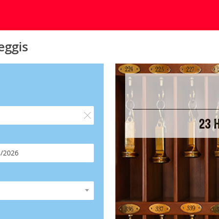
eggis
23 