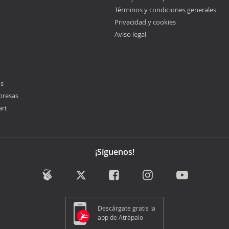
Términos y condiciones generales
Privacidad y cookies
Aviso legal
os
presas
art
¡Síguenos!
Descárgate gratis la
app de Atrápalo