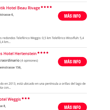
ik Hotel Beau Rivage
strasse 6,
MÁS INFO
 redondos Teleférico Weggis: 0,5 km Teleférico Wissifluh: 5,4
,4 km...
 Hotel Hertenstein
traordinario
(4 opiniones)
MÁS INFO
einstrasse 156,
o en 2013, está ubicado en una península a orillas del lago de
a con...
otel Weggis
se 8,
MÁS INFO