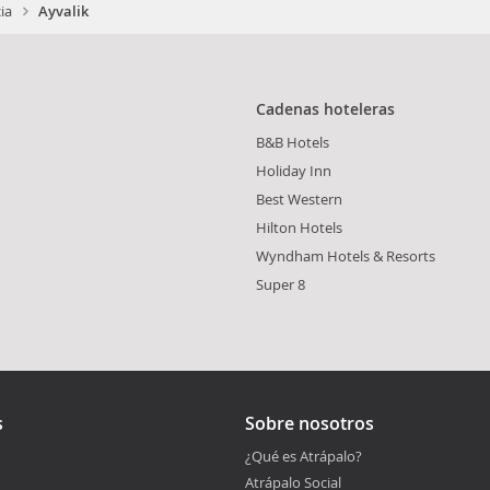
ia
Ayvalik
Cadenas hoteleras
B&B Hotels
Holiday Inn
Best Western
u
Hilton Hotels
Wyndham Hotels & Resorts
Super 8
s
Sobre nosotros
¿Qué es Atrápalo?
Atrápalo Social