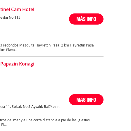
ltinel Cam Hotel
evkii No:115,
MÁS INFO
s redondos Mezquita Hayrettin Pasa: 2 km Hayrettin Pasa
km Playa...
 Papazin Konagi
MÁS INFO
i 11. Sokak No:5 Ayvalik Bal?kesir,
ros del mar y a una corta distancia a pie de las iglesias
El...