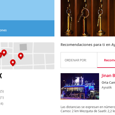
iones
Recomendaciones para ti en Ay
Recom
ORDENAR POR:
K
Jinan 
Orta Caml
Ayvalik
(5)
(1)
24)
Las distancias se expresan en número
Camisi: 2 km Mezquita de Saatli: 2,2 k