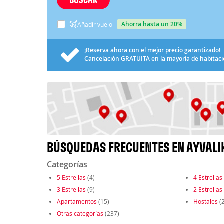
ahorra hasta un 20%
Añadir vuelo
¡Reserva ahora con el mejor precio garantizado!
Cancelación
GRATUITA
en la mayoría de habitac
BÚSQUEDAS FRECUENTES EN AYVALI
Categorías
5 Estrellas
(4)
4 Estrellas
3 Estrellas
(9)
2 Estrellas
Apartamentos
(15)
Hostales
(
Otras categorías
(237)