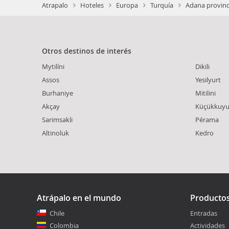
Atrapalo
Hoteles
Europa
Turquía
Adana provinc
Otros destinos de interés
Mytilíni
Dikili
Assos
Yesilyurt
Burhaniye
Mitilini
Akçay
Küçükkuy
Sarimsakli
Pérama
Altinoluk
Kedro
Atrápalo en el mundo
Producto
Chile
Entradas
Colombia
Actividades