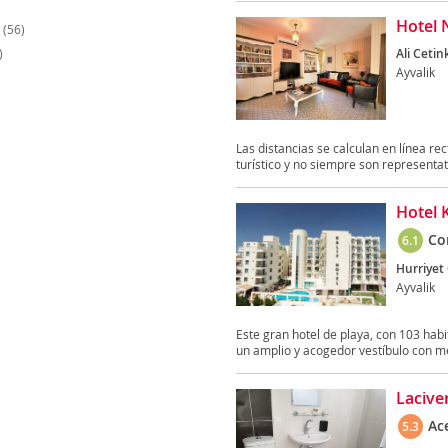
Hotel N
(56)
)
Ali Cetin
Ayvalik
Las distancias se calculan en línea rec
turístico y no siempre son representati
Hotel K
Co
6.1
Hurriyet 
Ayvalik
Este gran hotel de playa, con 103 habit
un amplio y acogedor vestíbulo con me
Lacive
Ac
5.3