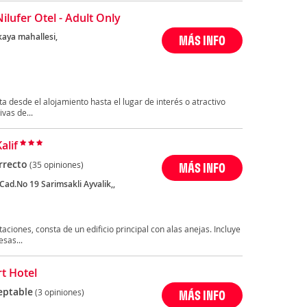
ilufer Otel - Adult Only
kaya mahallesi,
MÁS INFO
ta desde el alojamiento hasta el lugar de interés o atractivo
vas de...
alif
rrecto
(35 opiniones)
MÁS INFO
Cad.No 19 Sarimsakli Ayvalik,,
aciones, consta de un edificio principal con alas anejas. Incluye
sas...
rt Hotel
eptable
(3 opiniones)
MÁS INFO