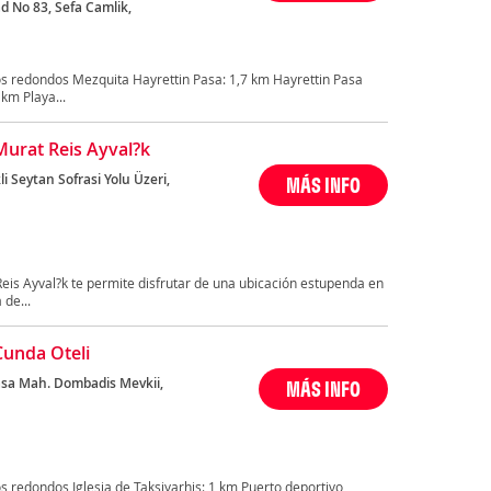
d No 83, Sefa Camlik,
s redondos Mezquita Hayrettin Pasa: 1,7 km Hayrettin Pasa
km Playa...
Murat Reis Ayval?k
i Seytan Sofrasi Yolu Üzeri,
MÁS INFO
eis Ayval?k te permite disfrutar de una ubicación estupenda en
 de...
Cunda Oteli
sa Mah. Dombadis Mevkii,
MÁS INFO
 redondos Iglesia de Taksiyarhis: 1 km Puerto deportivo