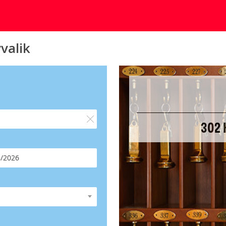
valik
302 