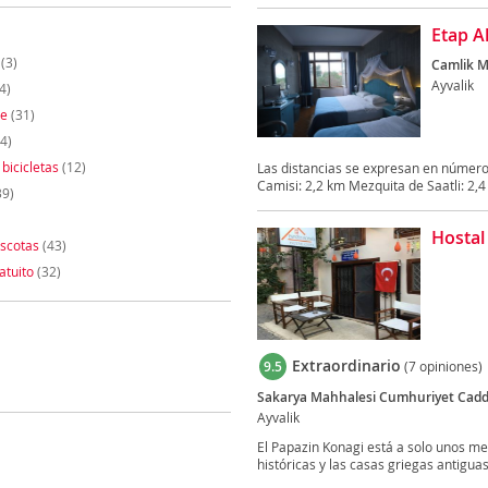
Etap A
(3)
Camlik M
Ayvalik
4)
te
(31)
4)
 bicicletas
(12)
Las distancias se expresan en número
Camisi: 2,2 km Mezquita de Saatli: 2,4 
39)
Hostal
scotas
(43)
atuito
(32)
Extraordinario
9.5
(7 opiniones)
Sakarya Mahhalesi Cumhuriyet Caddes
Ayvalik
El Papazin Konagi está a solo unos met
históricas y las casas griegas antiguas 