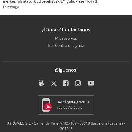
merkez mh atatürk cd bereket sk 8/1 çubuk esenbo?a 3,
Esenboga
¿Dudas? Contáctanos
Mis reservas
Ir al Centro de ayuda
¡Síguenos!
Descárgate gratis la
app de Atrápalo
ATRÁPALO S.L. - Carrer de Pere IV 105-109 - 08018 Barcelona (España) -
GC1018