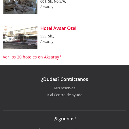
601. Sk. No 5/A,
Aksaray
Hotel Avsar Otel
555. Sk.,
Aksaray
Ver los 20 hoteles en Aksaray
¿Dudas? Contáctanos
Mis reservas
Ir al Centro de ayuda
¡Síguenos!