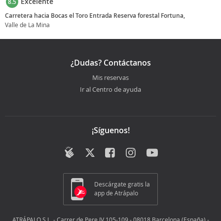
Excelente
8.5
Carretera hacia Bocas el Toro Entrada Reserva forestal Fortuna,
Valle de La Mina
¿Dudas? Contáctanos
Mis reservas
Ir al Centro de ayuda
¡Síguenos!
Descárgate gratis la
app de Atrápalo
ATRÁPALO S.L. - Carrer de Pere IV 105-109 - 08018 Barcelona (España) -