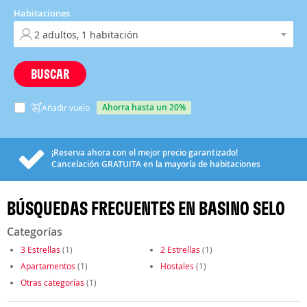
Habitaciones
BUSCAR
ahorra hasta un 20%
Añadir vuelo
¡Reserva ahora con el mejor precio garantizado!
Cancelación
GRATUITA
en la mayoría de habitaciones
BÚSQUEDAS FRECUENTES EN BASINO SELO
Categorías
3 Estrellas
(1)
2 Estrellas
(1)
Apartamentos
(1)
Hostales
(1)
Otras categorías
(1)