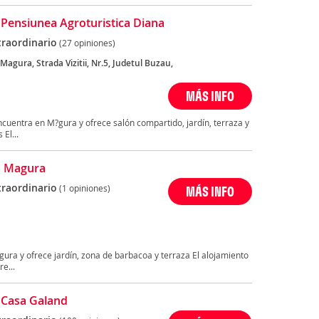
 Pensiunea Agroturistica Diana
traordinario
(27 opiniones)
gura, Strada Vizitii, Nr.5, Judetul Buzau,
MÁS INFO
ncuentra en M?gura y ofrece salón compartido, jardín, terraza y
El...
s Magura
traordinario
(1 opiniones)
MÁS INFO
ra y ofrece jardín, zona de barbacoa y terraza El alojamiento
e...
 Casa Galand