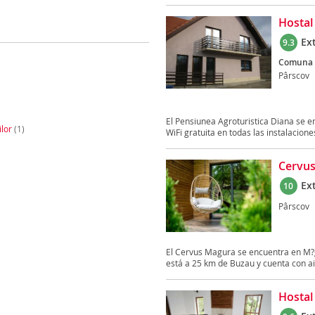
)
Hostal
Ex
9.3
Comuna Ma
Pârscov
El Pensiunea Agroturistica Diana se e
ilor
(1)
WiFi gratuita en todas las instalaciones 
Cervu
Ex
10
Pârscov
El Cervus Magura se encuentra en M?gu
está a 25 km de Buzau y cuenta con air
Hostal