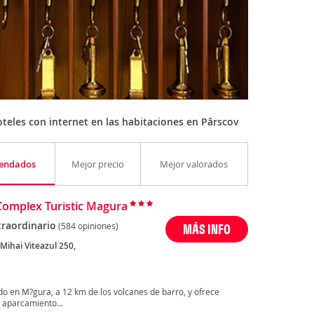
teles con internet en las habitaciones en Pârscov
endados
Mejor precio
Mejor valorados
Complex Turistic Magura
traordinario
(584 opiniones)
MÁS INFO
Mihai Viteazul 250,
do en M?gura, a 12 km de los volcanes de barro, y ofrece
 aparcamiento...