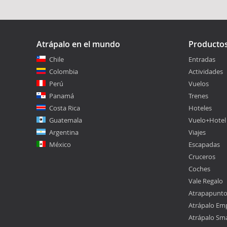
Atrápalo en el mundo
Producto
Chile
Entradas
Colombia
Actividades
Perú
Vuelos
Panamá
Trenes
Costa Rica
Hoteles
Guatemala
Vuelo+Hotel
Argentina
Viajes
México
Escapadas
Cruceros
Coches
Vale Regalo
Atrapapunt
Atrápalo Em
Atrápalo Sm