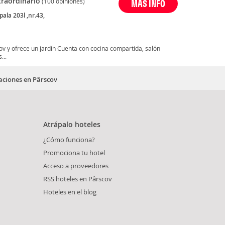
traordinario
(100 opiniones)
MÁS INFO
ipala 203l ,nr.43,
v y ofrece un jardín Cuenta con cocina compartida, salón
...
taciones en Pârscov
Atrápalo hoteles
¿Cómo funciona?
Promociona tu hotel
Acceso a proveedores
RSS hoteles en Pârscov
Hoteles en el blog