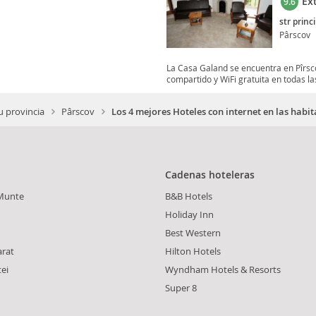
Ex
9.6
str princ
Pârscov
La Casa Galand se encuentra en Pîrsco
compartido y WiFi gratuita en todas las
u provincia
Pârscov
Los 4 mejores Hoteles con internet en las habi
Cadenas hoteleras
 Munte
B&B Hotels
Holiday Inn
Best Western
arat
Hilton Hotels
tei
Wyndham Hotels & Resorts
Super 8