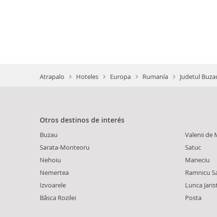
Atrapalo
Hoteles
Europa
Rumanía
Judetul Buza
Otros destinos de interés
Buzau
Valenii de
Sarata-Monteoru
Satuc
Nehoiu
Maneciu
Nemertea
Ramnicu S
Izvoarele
Lunca Jaris
Bâsca Rozilei
Posta