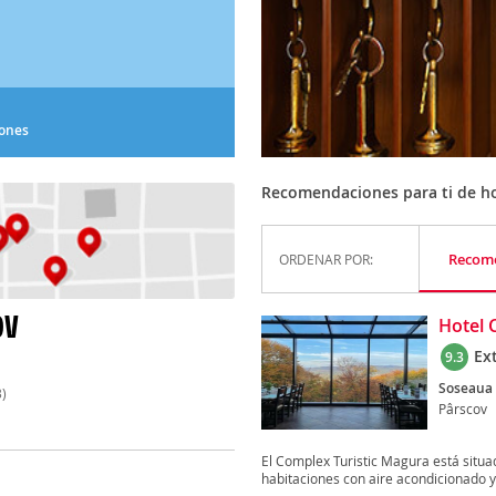
iones
Recomendaciones para ti de ho
Recom
ORDENAR POR:
OV
Hotel 
Ex
9.3
Soseaua 
)
Pârscov
El Complex Turistic Magura está situa
habitaciones con aire acondicionado y