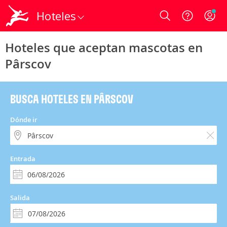
Hoteles
Login
Hoteles que aceptan mascotas en
Pârscov
BUSCA HOTELES EN PÂRSCOV
Dónde ir
Entrada
Salida