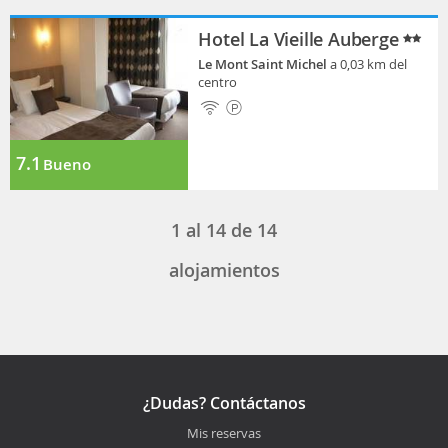
Hotel La Vieille Auberge
Le Mont Saint Michel
a 0,03 km del
centro
7.1
Bueno
1
al
14
de
14
alojamientos
¿Dudas? Contáctanos
Mis reservas