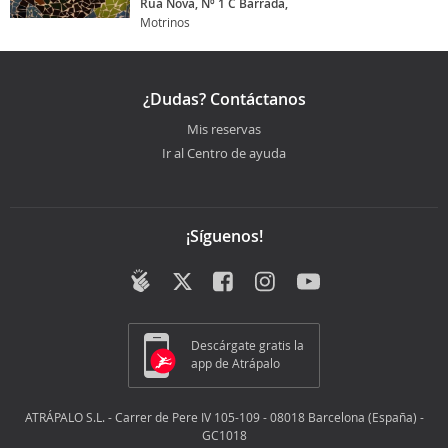
Rua Nova, Nº 1 C Barrada,
Motrinos
¿Dudas? Contáctanos
Mis reservas
Ir al Centro de ayuda
¡Síguenos!
Descárgate gratis la
app de Atrápalo
ATRÁPALO S.L. - Carrer de Pere IV 105-109 - 08018 Barcelona (España) -
GC1018