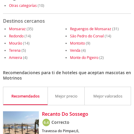
Otras categorías
(10)
Destinos cercanos
Monsaraz
(35)
Reguengos de Monsaraz
(31)
Redondo
(14)
São Pedro do Corval
(14)
Mourão
(14)
Montoito
(9)
Terena
(5)
Venda
(4)
Amieira
(4)
Monte do Pigeiro
(2)
Recomendaciones para ti de hoteles que aceptan mascotas en
Motrinos
Recomendados
Mejor precio
Mejor valorados
Recanto Do Sossego
Correcto
6.4
Travessa do Pimpao,6,