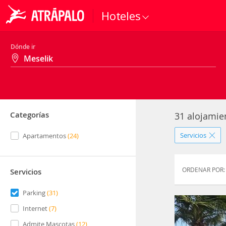
Hoteles
Dónde ir
Categorías
31 alojamie
Servicios
Apartamentos
(
24
)
ORDENAR POR:
Servicios
Parking
(
31
)
Internet
(
7
)
Admite Mascotas
(
12
)