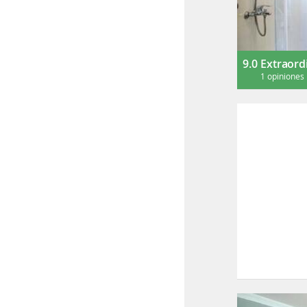
9.0
Extraord
1 opiniones