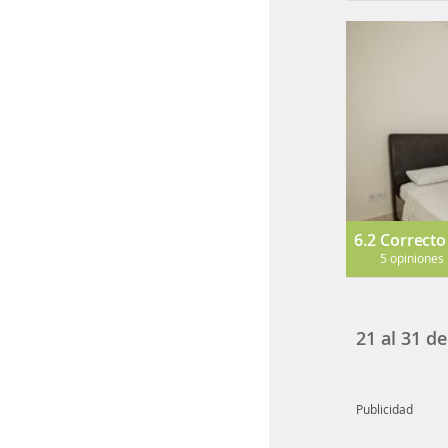
6.2
Correcto
5 opiniones
21
al
31
d
Publicidad