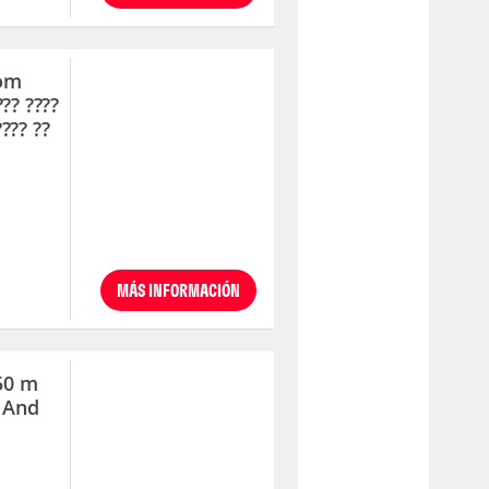
oom
? ????
???? ??
MÁS INFORMACIÓN
50 m
 And