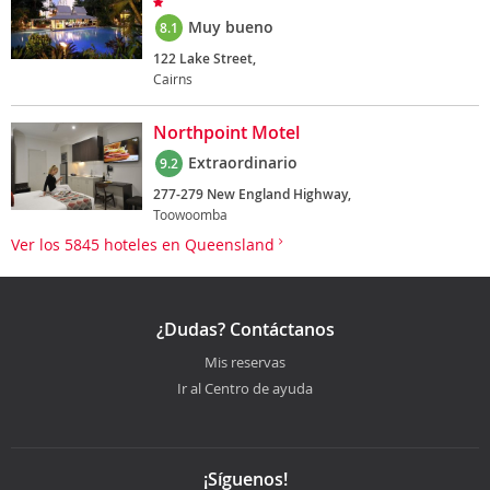
Muy bueno
8.1
122 Lake Street,
Cairns
Northpoint Motel
Extraordinario
9.2
277-279 New England Highway,
Toowoomba
Ver los 5845 hoteles en Queensland
¿Dudas? Contáctanos
Mis reservas
Ir al Centro de ayuda
¡Síguenos!