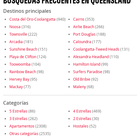
BÚSQUEDAS FRECUENTES EN QUEENSLAND
Destinos principales
Costa del Oro-Coolangatta
(940)
Cairns
(353)
Noosa
(316)
Airlie Beach
(266)
Townsville
(222)
Port Douglas
(188)
Arcadia
(181)
Caloundra
(177)
Sunshine Beach
(151)
Coolangatta-Tweed Heads
(131)
Playa de Clifton
(124)
Alexandra Headland
(110)
Toowoomba
(104)
Hamilton Island
(99)
Rainbow Beach
(98)
Surfers Paradise
(98)
Hervey Bay
(95)
Old Bribie
(92)
Mackay
(77)
Maleny
(68)
Categorías
5 Estrellas
(86)
4 Estrellas
(469)
3 Estrellas
(262)
2 Estrellas
(30)
Apartamentos
(2308)
Hostales
(52)
Otras categorías
(2535)