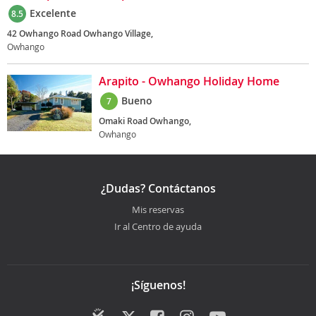
Excelente
8.5
42 Owhango Road Owhango Village,
Owhango
Arapito - Owhango Holiday Home
Bueno
7
Omaki Road Owhango,
Owhango
¿Dudas? Contáctanos
Mis reservas
Ir al Centro de ayuda
¡Síguenos!