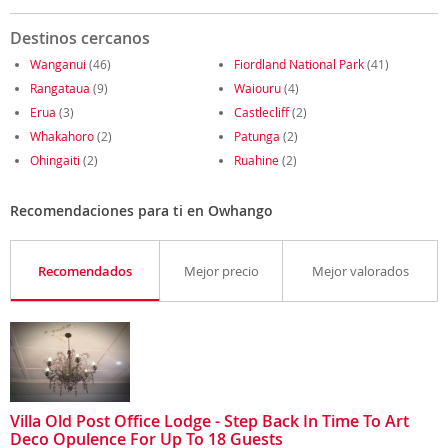
Destinos cercanos
Wanganui
(46)
Fiordland National Park
(41)
Rangataua
(9)
Waiouru
(4)
Erua
(3)
Castlecliff
(2)
Whakahoro
(2)
Patunga
(2)
Ohingaiti
(2)
Ruahine
(2)
Recomendaciones para ti en Owhango
Recomendados
Mejor precio
Mejor valorados
Villa Old Post Office Lodge - Step Back In Time To Art
Deco Opulence For Up To 18 Guests