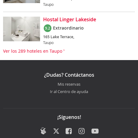
Taupo
Hostal Linger Lakeside
Extraordinario
9.2
165 Lake Terrace,
Taupo
Ver los 289 hoteles en Taupo
¿Dudas? Contáctanos
Mis reservas
Ir al Centro de ayuda
¡Síguenos!