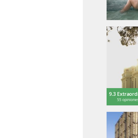
9.3
Extraord
55 opinione