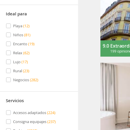
Ideal para
Playa
(
12
)
Niños
(
81
)
Encanto
(
19
)
9.0
Extraord
199 opinion
Relax
(
62
)
Lujo
(
17
)
Rural
(
23
)
Negocios
(
282
)
Servicios
Accesos adaptados
(
224
)
Consigna equipajes
(
237
)