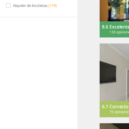
Alquiler de bicicletas
(
179
)
8.6
Excelent
139 opinion
6.1
Correcto
75 opinione