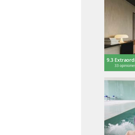
9.3
Extraord
33 opinione