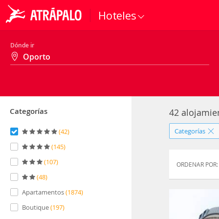
Hoteles
Dónde ir
Categorías
42 alojamie
Categorías
(
42
)
(
145
)
(
107
)
ORDENAR POR:
(
48
)
Apartamentos
(
1874
)
Boutique
(
197
)