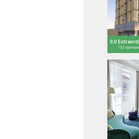
9.0
Extraord
153 opinion