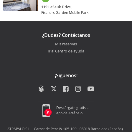
119 LeSauk Drive,
Fischers Garden Mobile Park
¿Dudas? Contáctanos
Mis reservas
Ir al Centro de ayuda
¡Síguenos!
Descárgate gratis la
app de Atrápalo
ATRÁPALO S.L. - Carrer de Pere IV 105-109 - 08018 Barcelona (España) -