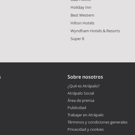
Holiday Inn
Best Western
Hilton Hotels
Wyndham Hotels & Resorts
Super 8
s
Sobre nosotros
¿Qué es Atrápalo?
Atrápalo Social
Área de prensa
Publicidad
Trabajar en Atrápalo
Términos y condiciones generales
Privacidad y cookies