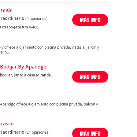
oraida
traordinario
(4 opiniones)
MÁS INFO
a Itrabo-Jete Km.4-400,
 y ofrece alojamiento con piscina privada, vistas al jardín y
r y...
 Bodijar By Apandgo
bodijar, junto a casa Miranda,
MÁS INFO
y Apandgo ofrece alojamiento con piscina privada, balcón y
...
icasso
traordinario
(21 opiniones)
MÁS INFO