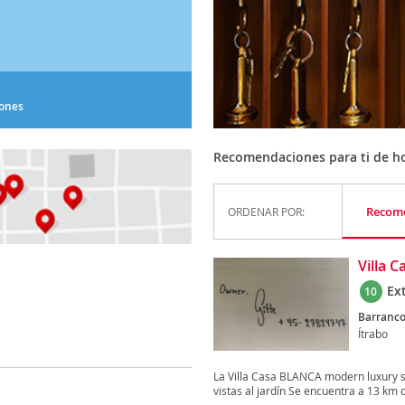
iones
Recomendaciones para ti de ho
Recom
ORDENAR POR:
Villa 
Ex
10
Barranco
)
Ítrabo
La Villa Casa BLANCA modern luxury se
vistas al jardín Se encuentra a 13 km de