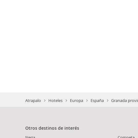
Atrapalo
Hoteles
Europa
España
Granada provi
Otros destinos de interés
Nerja
Competa