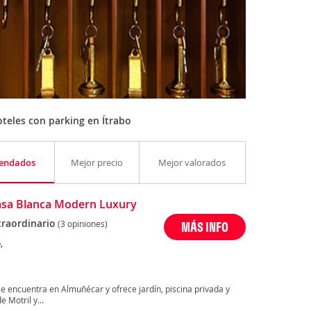
teles con parking en Ítrabo
endados
Mejor precio
Mejor valorados
Casa Blanca Modern Luxury
traordinario
(3 opiniones)
MÁS INFO
,
 encuentra en Almuñécar y ofrece jardín, piscina privada y
 Motril y...