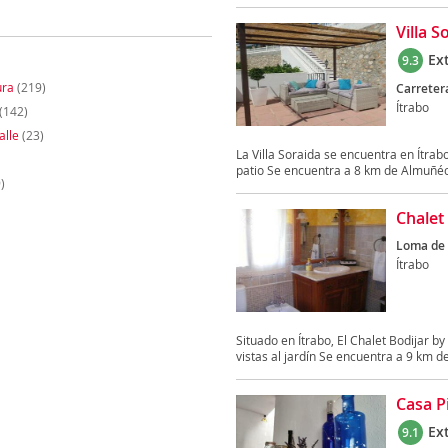
Villa S
Ex
9.3
ura
(219)
Carreter
Ítrabo
(142)
alle
(23)
La Villa Soraida se encuentra en Ítrabo
patio Se encuentra a 8 km de Almuñéca
)
Chalet
Loma de 
Ítrabo
Situado en Ítrabo, El Chalet Bodijar b
vistas al jardín Se encuentra a 9 km de
Casa P
Ex
9.1