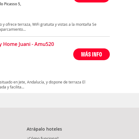
lo Picasso 5,
 y ofrece terraza, WiFi gratuita y vistas a la montaña Se
aparcamiento...
y Home Juani - Amu520
MÁS INFO
ituado en Jete, Andalucía, y dispone de terraza El
a y facilita...
Atrápalo hoteles
¿Cómo funciona?