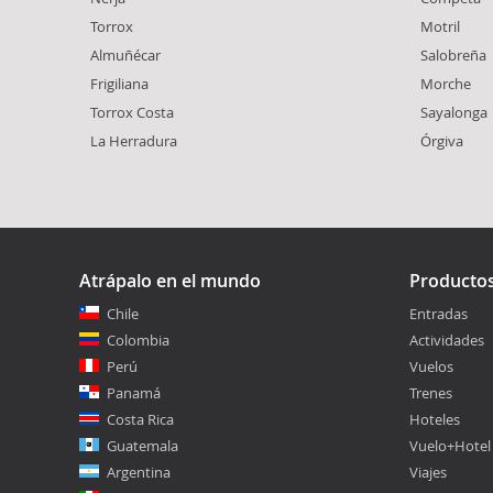
Torrox
Motril
Almuñécar
Salobreña
Frigiliana
Morche
Torrox Costa
Sayalonga
La Herradura
Órgiva
Atrápalo en el mundo
Producto
Chile
Entradas
Colombia
Actividades
Perú
Vuelos
Panamá
Trenes
Costa Rica
Hoteles
Guatemala
Vuelo+Hotel
Argentina
Viajes