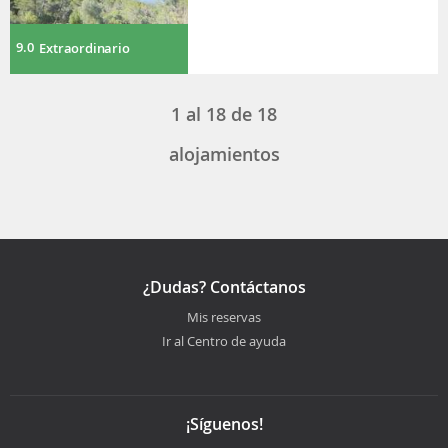
9.0
Extraordinario
1
al
18
de
18
alojamientos
¿Dudas? Contáctanos
Mis reservas
Ir al Centro de ayuda
¡Síguenos!