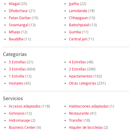
Kilagal
(25)
Jyatha
(22)
Dhobichaur
(21)
Lamidanda
(18)
Patan Darbar
(15)
Chhapgaun
(15)
Sinamangal
(13)
Battishputali
(13)
Mhaipi
(12)
Gumba
(11)
Bauddha
(11)
Central Jail
(11)
Categorías
5 Estrellas
(21)
4 Estrellas
(48)
3 Estrellas
(604)
2 Estrellas
(290)
1 Estrella
(12)
Apartamentos
(102)
Hostales
(45)
Otras categorías
(231)
Servicios
Accesos adaptados
(118)
Habitaciones adaptadas
(1)
Gimnasio
(12)
Restaurante
(41)
Hidromasaje
(2)
Transfer
(18)
Business Center
(4)
Alquiler de bicicletas
(2)