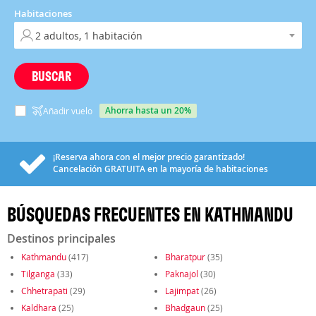
Habitaciones
BUSCAR
ahorra hasta un 20%
Añadir vuelo
¡Reserva ahora con el mejor precio garantizado!
Cancelación
GRATUITA
en la mayoría de habitaciones
BÚSQUEDAS FRECUENTES EN KATHMANDU
Destinos principales
Kathmandu
(417)
Bharatpur
(35)
Tilganga
(33)
Paknajol
(30)
Chhetrapati
(29)
Lajimpat
(26)
Kaldhara
(25)
Bhadgaun
(25)