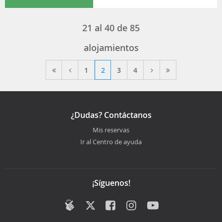
21
al
40
de
85
alojamientos
1
2
3
4
¿Dudas? Contáctanos
Mis reservas
Ir al Centro de ayuda
¡Síguenos!