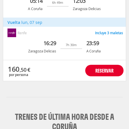
05:14
12:03
6h 49m
A Coruña
Zaragoza Delicias
Vuelta
lun, 07 sep
Renfe
Incluye 3 maletas
16:29
23:59
7h 30m
Zaragoza Delicias
A Coruña
160
,50
€
RESERVAR
por persona
TRENES DE ÚLTIMA HORA DESDE A
CORUÑA