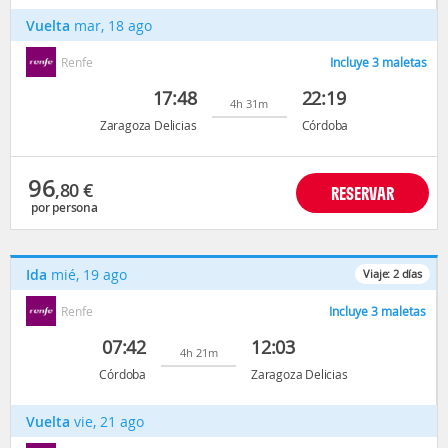
Vuelta
mar, 18 ago
Renfe
Incluye 3 maletas
17:48
22:19
4h 31m
Zaragoza Delicias
Córdoba
96
,80
€
RESERVAR
por persona
Ida
mié, 19 ago
Viaje:
2
días
Renfe
Incluye 3 maletas
07:42
12:03
4h 21m
Córdoba
Zaragoza Delicias
Vuelta
vie, 21 ago