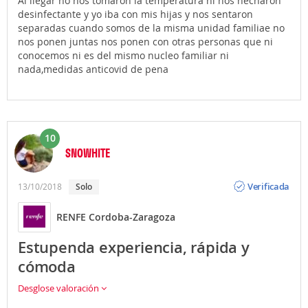
Al llegar no nos tomaron la temperatura ni nos hecharon
desinfectante y yo iba con mis hijas y nos sentaron
separadas cuando somos de la misma unidad familiae no
nos ponen juntas nos ponen con otras personas que ni
conocemos ni es del mismo nucleo familiar ni
nada,medidas anticovid de pena
10
SNOWHITE
Opinión
Verificada
13/10/2018
solo
RENFE Cordoba-Zaragoza
Estupenda experiencia, rápida y
cómoda
Desglose valoración