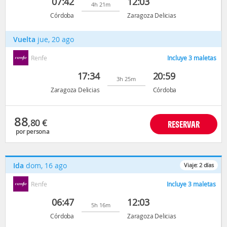
07:42
12:03
4h 21m
Córdoba
Zaragoza Delicias
Vuelta
jue, 20 ago
Renfe
Incluye 3 maletas
17:34
20:59
3h 25m
Zaragoza Delicias
Córdoba
88
,80
€
RESERVAR
por persona
Ida
dom, 16 ago
Viaje:
2
días
Renfe
Incluye 3 maletas
06:47
12:03
5h 16m
Córdoba
Zaragoza Delicias