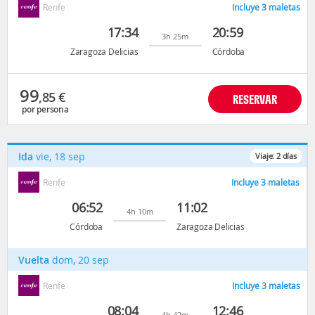
Renfe
Incluye 3 maletas
17:34
20:59
3h 25m
Zaragoza Delicias
Córdoba
99
,85
€
RESERVAR
por persona
Ida
vie, 18 sep
Viaje:
2
días
Renfe
Incluye 3 maletas
06:52
11:02
4h 10m
Córdoba
Zaragoza Delicias
Vuelta
dom, 20 sep
Renfe
Incluye 3 maletas
08:04
12:46
4h 42m