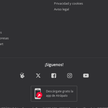
Privacidad y cookies
Aviso legal
os
presas
art
¡Síguenos!
Descárgate gratis la
app de Atrápalo