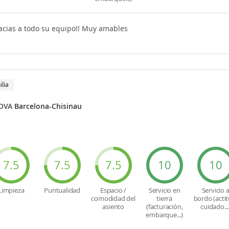
acias a todo su equipo!! Muy amables
ilia
DOVA
Barcelona-Chisinau
7.5
7.5
7.5
10
10
Limpieza
Puntualidad
Espacio /
Servicio en
Servicio 
comodidad del
tierra
bordo (actit
asiento
(facturación,
cuidado...
embarque...)