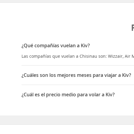
¿Qué compañías vuelan a Kiv?
Las compañías que vuelan a Chisinau son: Wizzair, Air M
¿Cuáles son los mejores meses para viajar a Kiv?
Los mejores meses para viajar a Chisinau son Abril, Se
¿Cuál es el precio medio para volar a Kiv?
El precio medio para volar a Chisinau es 253 EUR