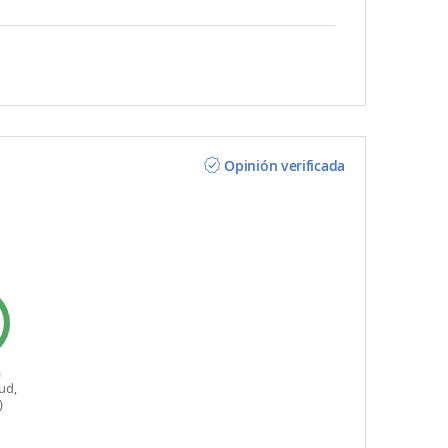
Opinión verificada
a
ud,
)