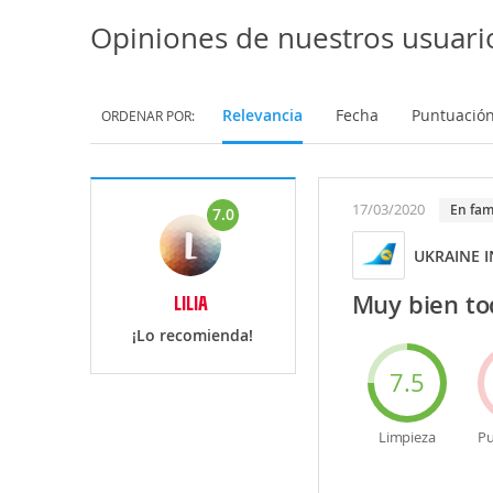
Opiniones de nuestros usuari
Relevancia
Fecha
Puntuació
ORDENAR POR:
17/03/2020
en fam
7.0
UKRAINE 
Muy bien to
LILIA
¡Lo recomienda!
7.5
Limpieza
Pu