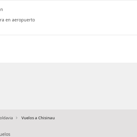
en
ra en aeropuerto
oldavia
Vuelos a Chisinau
uelos