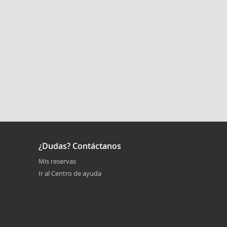
¿Dudas? Contáctanos
Mis reservas
Ir al Centro de ayuda