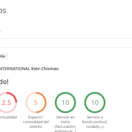
os
n
ilia
INTERNATIONAL
Kiev-Chisinau
do!
2.5
5
10
10
ntualidad
Espacio /
Servicio en
Servicio a
comodidad del
tierra
bordo (actitud,
asiento
(facturación,
cuidado...)
embarque...)