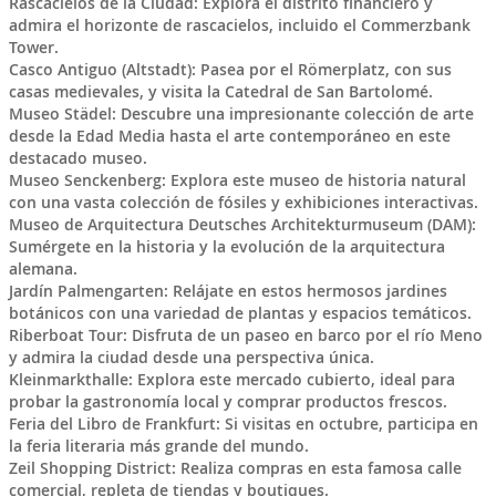
Rascacielos de la Ciudad: Explora el distrito financiero y
admira el horizonte de rascacielos, incluido el Commerzbank
Tower.
Casco Antiguo (Altstadt): Pasea por el Römerplatz, con sus
casas medievales, y visita la Catedral de San Bartolomé.
Museo Städel: Descubre una impresionante colección de arte
desde la Edad Media hasta el arte contemporáneo en este
destacado museo.
Museo Senckenberg: Explora este museo de historia natural
con una vasta colección de fósiles y exhibiciones interactivas.
Museo de Arquitectura Deutsches Architekturmuseum (DAM):
Sumérgete en la historia y la evolución de la arquitectura
alemana.
Jardín Palmengarten: Relájate en estos hermosos jardines
botánicos con una variedad de plantas y espacios temáticos.
Riberboat Tour: Disfruta de un paseo en barco por el río Meno
y admira la ciudad desde una perspectiva única.
Kleinmarkthalle: Explora este mercado cubierto, ideal para
probar la gastronomía local y comprar productos frescos.
Feria del Libro de Frankfurt: Si visitas en octubre, participa en
la feria literaria más grande del mundo.
Zeil Shopping District: Realiza compras en esta famosa calle
comercial, repleta de tiendas y boutiques.