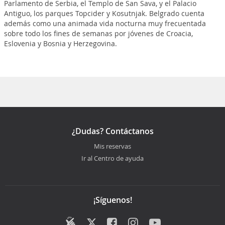
Parlamento de Serbia, el Templo de San Sava, y el Palacio
Antiguo, los parques Topcider y Kosutnjak. Belgrado cuenta
además como una animada vida nocturna muy frecuentada
sobre todo los fines de semanas por jóvenes de Croacia,
Eslovenia y Bosnia y Herzegovina.
¿Dudas? Contáctanos
Mis reservas
Ir al Centro de ayuda
¡Síguenos!