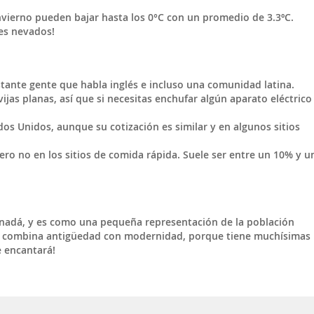
nvierno pueden bajar hasta los 0°C con un promedio de 3.3ºC.
jes nevados!
astante gente que habla inglés e incluso una comunidad latina.
ijas planas, así que si necesitas enchufar algún aparato eléctrico
dos Unidos, aunque su cotización es similar y en algunos sitios
pero no en los sitios de comida rápida. Suele ser entre un 10% y u
nadá, y es como una pequeña representación de la población
ue combina antigüedad con modernidad, porque tiene muchísimas
e encantará!