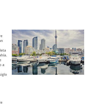
re
an
leta
hía.
e
o a
siglo
de