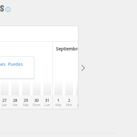
AS
Septiembre 2026
hes. Puedes
27
28
29
30
31
1
2
3
4
5
6
7
8
Jue
Vie
Sáb
Dom
Lun
Mar
Mié
Jue
Vie
Sáb
Dom
Lun
Mar