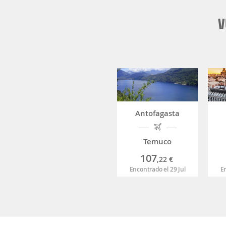
V
Antofagasta
Temuco
107
,22
€
Encontrado el 29 Jul
En