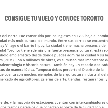
CONSIGUE TU VUELO Y CONOCE TORONTO
del norte. Fue construida por los ingleses en 1792 bajo el nomb
ciudad más
multicultural
del mundo. Entre sus barrios se encuentr
 Gay Village o el barrio hippy. La ciudad tiene mucha presencia de
ada! Toronto tiene además una fuerte presencia cultural: está
rep
ímbolo emblemático desde donde puedes admirar la ciudad y su ba
um (ROM)
. Con 6 millones de obras, es el museo más importante d
, paleontología e historia natural. También hay un espacio dedicad
tos de manera lúdica. Tampoco debes perderte el
Distrito de la
 cuenta con muchos ejemplos de la arquitectura industrial del 
mercado de agricultores, galerías de arte, tiendas, restaurantes, y
 verde, y la mayoría de estaciones cuentan con intercambiadores 
dos tramos paralelos que conectan el norte de la ciudad con el