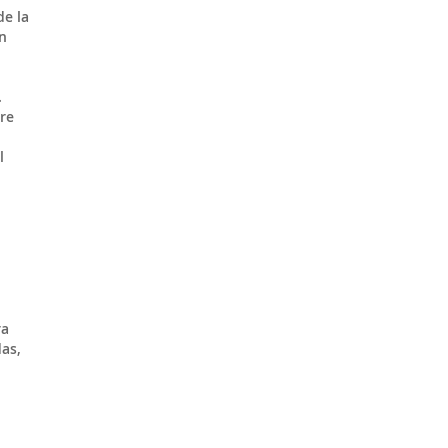
de la
n
.
re
l
ra
das,