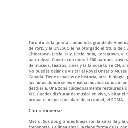
Toronto es la
quinta ciudad
más grande de América 
de York, y la UNESCO le ha otorgado el título de 
Chinatown, Little Italy, Little India, Koreatown, el
naturaleza
. Cuenta con unos
1.500 parques
¡casi n
de museos, teatros, cines y la famosa torre CN
, s
No puedes dejar de visitar el
Royal Ontario Muse
Canadá. Tiene espacios de historia, arte, biología
los niños donde se les enseña muchos conocimien
destilería
. Una zona cuidadosamente restaurada que
XIX. Puedes disfrutar de música en vivo, visitar el 
probar el mejor chocolate de la ciudad, el SOMA.
Cómo moverse
Metro:
Sus dos grandes líneas son la amarilla y la
transporte.
La línea
amarilla
tiene forma de U, con 