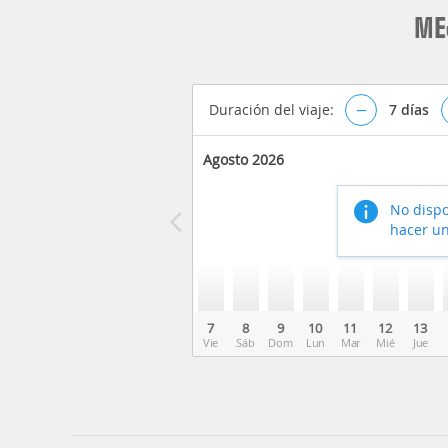
ME
Duración del viaje:
–
7
días
Agosto 2026
No dispo
hacer un
7
8
9
10
11
12
13
Vie
Sáb
Dom
Lun
Mar
Mié
Jue