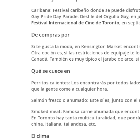
Caribana:
Festival caribeño donde se puede disfruta
Gay Pride Day Parade
: Desfile del Orgullo Gay, en j
Festival Internacional de Cine de Toronto
, en sept
De compras por
Si te gusta la moda, en Kensington Market encont
Otra opción es, si las restricciones de equipaje te lo
Canadá. También es muy típico el jarabe de arce, si
Qué se cuece en
Perritos calientes
: Los encontrarás por todos lados
que la gente come a cualquier hora.
Salmón fresco o ahumado
: Éste sí es, junto con e
Smoked meat
: Famosa carne ahumada que encontrar
En Toronto hay tanta multiculturalidad, que podrá
china, italiana, tailandesa, etc.
El clima