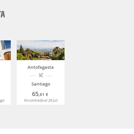
TA
Antofagasta
Santiago
65
,61
€
Ago
Encontrado el 28 Jul