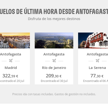
UELOS DE ÚLTIMA HORA DESDE ANTOFAGAS
Disfruta de los mejores destinos
Antofagasta
Antofagasta
Antofagasta
Madrid
Río de Janeiro
La Serena
322
209
77
,59
€
,30
€
,30
€
contrado el 20 Jul
Encontrado el 30 Jul
Encontrado el 06 
Precios ida con tasas incluidas. Gastos de gestión no incluidos.