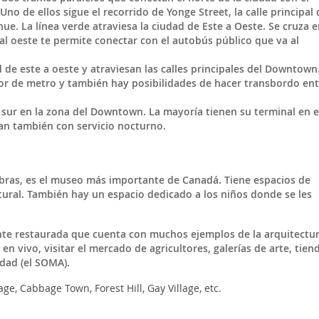
no de ellos sigue el recorrido de Yonge Street, la calle principal 
nue.
La línea
verde
atraviesa la ciudad de Este a Oeste. Se cruza e
inal oeste te permite conectar con el autobús público que va al
 de este a oeste y atraviesan las calles principales del Downtown
or de metro y también hay posibilidades de hacer transbordo ent
 sur en la zona del Downtown. La mayoría tienen su terminal en e
an también con servicio nocturno.
bras, es el museo más importante de Canadá. Tiene espacios de
natural. También hay un espacio dedicado a los niños donde se les
te restaurada que cuenta con muchos ejemplos de la arquitectu
 en vivo, visitar el mercado de agricultores, galerías de arte, tien
udad (el SOMA).
age, Cabbage Town, Forest Hill, Gay Village, etc.