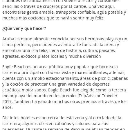
ciudades de Latinoamérica con vuelos directos y conexiones
sencillas o través de cruceros por El Caribe. Una vez aquí,
encontrarás gente amable, transporte confiable, agua potable y
muchas más opciones que te harán sentir muy feliz.
¿Qué ver y qué hacer?
Aruba es mundialmente conocida por sus hermosas playas y un
clima perfecto, pero puedes aventurarte fuera de la arena y
encontrar una isla feliz, llena de historia, cultura, paisajes
agrestes, exóticos platos locales y mucha diversión
Eagle Beach es un área pública muy popular que bordea la
carretera principal con buena vista y mares brillantes, además,
cuenta con un amplio estacionamiento, áreas de picnic, cabañas
y la opción de practicar una gran variedad de deportes
acuáticos motorizados. Eagle Beach fue elegida como la tercera
mejor playa del mundo en los premios TripAdvisor Traveler
2017. También ha ganado muchos otros premios a través de los
años.
Distintos hoteles están cerca de esta zona y al otro lado de la
carretera, algunos ofrecen cabañas y salones para sus
huéspedes. Durante la semana de Pascua, se abren tiendas en