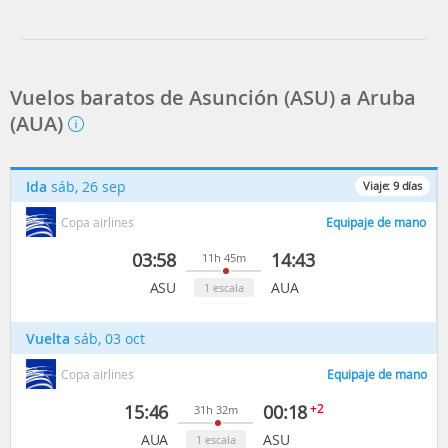
Vuelos baratos de Asunción (ASU) a Aruba
(AUA)
Ida
sáb, 26 sep
Viaje:
9
días
Copa airlines
Equipaje de mano
03:58
14:43
11h 45m
ASU
AUA
1 escala
Vuelta
sáb, 03 oct
Copa airlines
Equipaje de mano
15:46
00:18
+2
31h 32m
AUA
ASU
1 escala