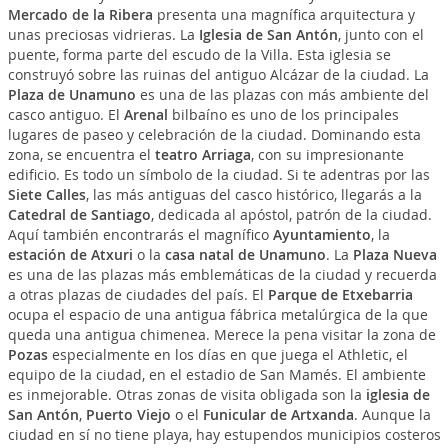
Mercado de la Ribera
presenta una magnífica arquitectura y
unas preciosas vidrieras. La
Iglesia de San Antón
, junto con el
puente, forma parte del escudo de la Villa. Esta iglesia se
construyó sobre las ruinas del antiguo Alcázar de la ciudad. La
Plaza de Unamuno
es una de las plazas con más ambiente del
casco antiguo. El
Arenal
bilbaíno es uno de los principales
lugares de paseo y celebración de la ciudad. Dominando esta
zona, se encuentra el
teatro Arriaga
, con su impresionante
edificio. Es todo un símbolo de la ciudad. Si te adentras por las
Siete Calles
, las más antiguas del casco histórico, llegarás a la
Catedral de Santiago
, dedicada al apóstol, patrón de la ciudad.
Aquí también encontrarás el magnífico
Ayuntamiento
, la
estación de Atxuri
o la
casa natal de Unamuno
. La
Plaza Nueva
es una de las plazas más emblemáticas de la ciudad y recuerda
a otras plazas de ciudades del país. El
Parque de Etxebarria
ocupa el espacio de una antigua fábrica metalúrgica de la que
queda una antigua chimenea. Merece la pena visitar la zona de
Pozas
especialmente en los días en que juega el Athletic, el
equipo de la ciudad, en el estadio de San Mamés. El ambiente
es inmejorable. Otras zonas de visita obligada son la
iglesia de
San Antón
,
Puerto Viejo
o el
Funicular de Artxanda
. Aunque la
ciudad en sí no tiene playa, hay estupendos municipios costeros