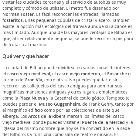
visitar las ciudades cercanas y el servicio de autobús es muy
completo y cómodo de utilizar. El metro fue diseñado por
Norman Foster
. Es fácil reconocer las entradas, llamadas
fosteritos
, unas pequeñas cúpulas de cristal y acero. También
existe la opción más ecológica del tranvía aunque su alcance es
más limitado. Aunque una de las mayores ventajas de Bilbao es
que, al ser relativamente pequeña, se puede recorrer a pie para
disfrutarla al máximo.
Qué ver y qué hacer
La ciudad de Bilbao puede dividirse en varias zonas de interés:
el
casco viejo medieval
, el
casco viejo moderno
, el
Ensanche
o
la zona de
Gran Vía
, entre otras. No puedes quedarte sin
recorrer las callejuelas del casco antiguo para admirar sus
magníficas mansiones antiguas y otros lugares emblemáticos
como la
Plaza Nueva
y la
Catedral
de estilo gótico. Tampoco te
puedes perder el
Museo Guggenheim
, de Frank Gehry, tanto por
el magnífico edificio como por las colecciones de arte que
alberga. Los
Arcos de la Ribera
marcan los límites del casco
viejo medieval donde puedes visitar el
Puente de la Merced
y la
Iglesia del mismo nombre que hoy se ha convertido en la sede
del Bilborock y funciona como sala de teatro y música. El