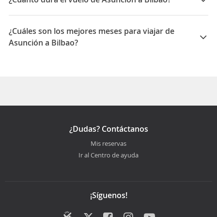
La duración media para viajar entre Asunción y Bilbao
es 31:05
¿Cuáles son los mejores meses para viajar de
Asunción a Bilbao?
Los mejores meses para viajar de Asunción a Bilbao
son Noviembre, Octubre, Julio
¿Dudas? Contáctanos
Mis reservas
Ir al Centro de ayuda
¡Síguenos!