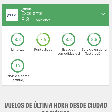
Jetblue
Excelente
8.8
2
opiniones
8.8
7.5
8.8
8.8
Limpieza
Puntualidad
Espacio /
Servicio en tierra
comodidad del
(facturación,
asiento
embarque...)
10
Servicio a bordo
(actitud,
cuidado...)
VUELOS DE ÚLTIMA HORA DESDE CIUDAD