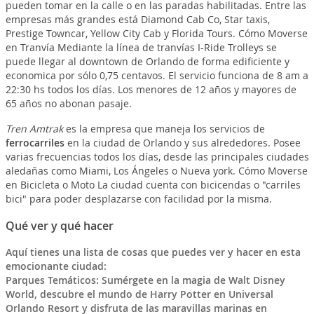
pueden tomar en la calle o en las paradas habilitadas. Entre las
empresas más grandes está Diamond Cab Co, Star taxis,
Prestige Towncar, Yellow City Cab y Florida Tours. Cómo Moverse
en Tranvía Mediante la línea de tranvías I-Ride Trolleys se
puede llegar al downtown de Orlando de forma edificiente y
economica por sólo 0,75 centavos. El servicio funciona de 8 am a
22:30 hs todos los días. Los menores de 12 años y mayores de
65 años no abonan pasaje.
Tren Amtrak
es la empresa que maneja los servicios de
ferrocarriles
en la ciudad de Orlando y sus alrededores. Posee
varias frecuencias todos los días, desde las principales ciudades
aledañas como Miami, Los Ángeles o Nueva york. Cómo Moverse
en Bicicleta o Moto La ciudad cuenta con bicicendas o "carriles
bici" para poder desplazarse con facilidad por la misma.
Qué ver y qué hacer
Aquí tienes una lista de cosas que puedes ver y hacer en esta
emocionante ciudad:
Parques Temáticos: Sumérgete en la magia de Walt Disney
World, descubre el mundo de Harry Potter en Universal
Orlando Resort y disfruta de las maravillas marinas en