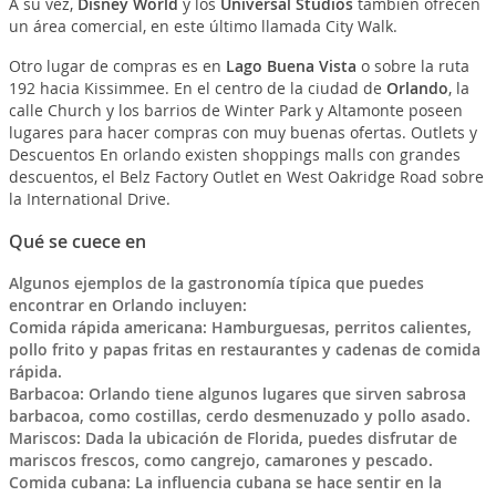
A su vez,
Disney World
y los
Universal Studios
también ofrecen
un área comercial, en este último llamada City Walk.
Otro lugar de compras es en
Lago Buena Vista
o sobre la ruta
192 hacia Kissimmee. En el centro de la ciudad de
Orlando
, la
calle Church y los barrios de Winter Park y Altamonte poseen
lugares para hacer compras con muy buenas ofertas. Outlets y
Descuentos En orlando existen shoppings malls con grandes
descuentos, el Belz Factory Outlet en West Oakridge Road sobre
la International Drive.
Qué se cuece en
Algunos ejemplos de la gastronomía típica que puedes
encontrar en Orlando incluyen:
Comida rápida americana: Hamburguesas, perritos calientes,
pollo frito y papas fritas en restaurantes y cadenas de comida
rápida.
Barbacoa: Orlando tiene algunos lugares que sirven sabrosa
barbacoa, como costillas, cerdo desmenuzado y pollo asado.
Mariscos: Dada la ubicación de Florida, puedes disfrutar de
mariscos frescos, como cangrejo, camarones y pescado.
Comida cubana: La influencia cubana se hace sentir en la