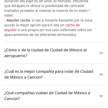
duración del viaje es de unos 20 minutos. Recuerda
que Atrápalo te ofrece la posibilidad de contratar
traslados privados al realizar la reserva de tu Vuelo +
Hotel.
-
Alquiler coche
: si vas a moverte bastante por la zona,
quizás la mejor opción para ti sea un
coche de
alquiler
o uno propio (en ese caso infórmate sobre los
aparcamientos de las diferentes terminales).
¿Cómo ir de la ciudad de Ciudad de México al
aeropuerto?
El
Aeropuerto Internacional de la Ciudad de México
Benito Juárez
, que alberga dos terminales: una para
¿Cuál es la mejor compañía para volar de Ciudad
vuelos nacionales y otro para vuelos internacionales
de México a Cancún?
provenientes de las ciudades más importantes de
América Latina, Estados Unidos, Canadá, Europa,
Las mejores compañías para viajar entre Ciudad de
Oceanía y Asia está a 8 Km de la
Ciudad de
México y Cancún son: Interjet, Aeromexico, Volaris,
¿Qué compañías vuelan de Ciudad de México a
México
. Hay múltiples formas de transporte para ir
Vivaaerobus
desde el aeropuerto al centro de la ciudad, así que
Cancún?
echa un vistazo a estas opciones y elige la que mejor
Las compañías que vuelan de Ciudad de México a
se acomode a tu presupuesto y tipo de viaje.