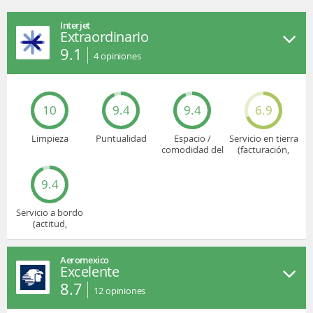
Interjet
Extraordinario
9.1
4
opiniones
10
9.4
9.4
6.9
Limpieza
Puntualidad
Espacio /
Servicio en tierra
comodidad del
(facturación,
asiento
embarque...)
9.4
Servicio a bordo
(actitud,
cuidado...)
Aeromexico
Excelente
8.7
12
opiniones