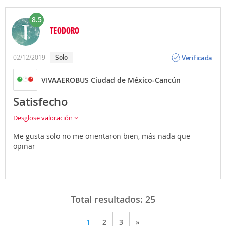
8.5
TEODORO
Opinión
Verificada
02/12/2019
solo
VIVAAEROBUS Ciudad de México-Cancún
Satisfecho
Desglose valoración
Me gusta solo no me orientaron bien, más nada que
opinar
Total resultados:
25
1
2
3
»