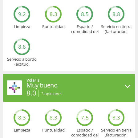
9.2
8.3
8.5
8.8
Limpieza
Puntualidad
Espacio /
Servicio en tierra
comodidad del
(facturación,
asiento
embarque...)
8.8
Servicio a bordo
(actitud,
cuidado...)
Volaris
Muy bueno
8.0
3
opiniones
8.3
8.3
7.5
8.3
Limpieza
Puntualidad
Espacio /
Servicio en tierra
comodidad del
(facturación,