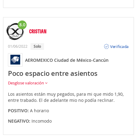
8.0
CRISTIAN
Opinión
Verificada
01/06/2022
solo
AEROMEXICO Ciudad de México-Cancún
Poco espacio entre asientos
Desglose valoración
Los asientos están muy pegados, para mi que mido 1,90,
entre trabado. El de adelante mio no podía reclinar.
POSITIVO:
A horario
NEGATIVO:
Incomodo