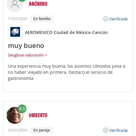
-
Metro
: se debe caminar desde la Terminal 1 hasta el
ANÓNIMO
Boulevard Puerto Aéreo, donde encontrarás la
Terminal Aérea de la línea 5 del metro. Es la opción
Opinión
Verificada
más económica. Recuerda que también puedes
11/07/2025
en familia
comprar la tarjeta de transporte que permite viajes
más eficaces y tiene un costo reducido.
AEROMEXICO Ciudad de México-Cancún
muy bueno
Desglose valoración
Una experiencia muy buena, los asientos cómodos pese a
no haber viajado en primera. Destaco el servicio de
gastronomía
9.5
UMBERTO
Opinión
Verificada
24/01/2024
en pareja