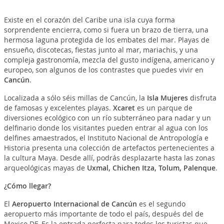
Existe en el corazón del Caribe una isla cuya forma
sorprendente encierra, como si fuera un brazo de tierra, una
hermosa laguna protegida de los embates del mar. Playas de
ensueño, discotecas, fiestas junto al mar, mariachis, y una
compleja gastronomía, mezcla del gusto indígena, americano y
europeo, son algunos de los contrastes que puedes vivir en
Cancún
.
Localizada a sólo séis millas de Cancún, la
Isla Mujeres
disfruta
de famosas y excelentes playas.
Xcaret
es un parque de
diversiones ecológico con un río subterráneo para nadar y un
delfinario donde los visitantes pueden entrar al agua con los
delfines amaestrados, el Instituto Nacional de Antropología e
Historia presenta una colección de artefactos pertenecientes a
la cultura Maya. Desde allí, podrás desplazarte hasta las zonas
arqueológicas mayas de
Uxmal, Chichen Itza, Tolum, Palenque
.
¿Cómo llegar?
El
Aeropuerto Internacional de Cancún
es el segundo
aeropuerto más importante de todo el país, después del de
Mexico DF. Es la entrada perfecta para todos los turistas que