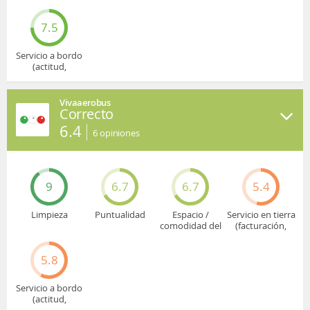
asiento
embarque...)
7.5
Servicio a bordo
(actitud,
cuidado...)
Vivaaerobus
Correcto
6.4
6
opiniones
9
6.7
6.7
5.4
Limpieza
Puntualidad
Espacio /
Servicio en tierra
comodidad del
(facturación,
asiento
embarque...)
5.8
Servicio a bordo
(actitud,
cuidado...)