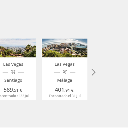
Las Vegas
Las Vegas
Las Vegas
Santiago
Málaga
Barcelona
589
401
385
,51
€
,91
€
,26
€
ncontrado el 22 Jul
Encontrado el 31 Jul
Encontrado el 03 