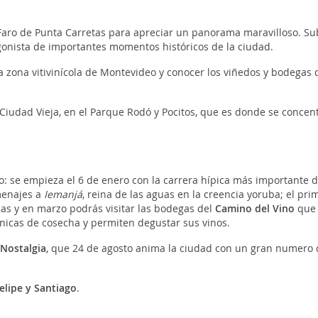
 Faro de Punta Carretas para apreciar un panorama maravilloso. Su
onista de importantes momentos históricos de la ciudad.
la zona vitivinícola de Montevideo y conocer los viñedos y bodegas
la Ciudad Vieja, en el Parque Rodó y Pocitos, que es donde se concen
: se empieza el 6 de enero con la carrera hípica más importante d
menajes a
Iemanjá
, reina de las aguas en la creencia yoruba; el pri
das y en marzo podrás visitar las bodegas del
Camino del Vino
que
cnicas de cosecha y permiten degustar sus vinos.
 Nostalgia
, que 24 de agosto anima la ciudad con un gran numero 
elipe y Santiago
.