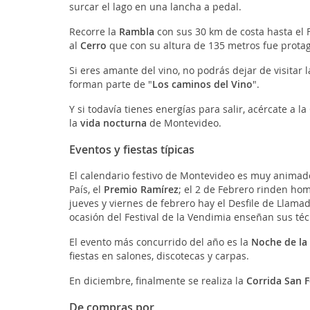
surcar el lago en una lancha a pedal.
Recorre la
Rambla
con sus 30 km de costa hasta el
al
Cerro
que con su altura de 135 metros fue protag
Si eres amante del vino, no podrás dejar de visitar 
forman parte de "
Los caminos del Vino
".
Y si todavía tienes energías para salir, acércate a 
la
vida nocturna
de Montevideo.
Eventos y fiestas típicas
El calendario festivo de Montevideo es muy animado
País, el
Premio Ramírez
; el 2 de Febrero rinden ho
jueves y viernes de febrero hay el Desfile de Llama
ocasión del Festival de la Vendimia enseñan sus té
El evento más concurrido del año es la
Noche de la
fiestas en salones, discotecas y carpas.
En diciembre, finalmente se realiza la
Corrida San F
De compras por