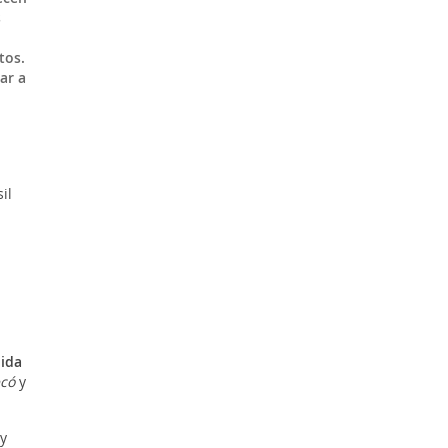
s
tos.
ar a
il
ida
ecó
y
y