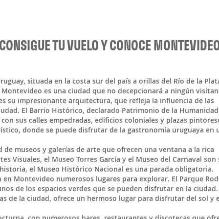
CONSIGUE TU VUELO Y CONOCE MONTEVIDE
ruguay
, situada en la costa sur del país a orillas del Río de la Plat
, Montevideo es una ciudad que no decepcionará a ningún visitan
s su impresionante arquitectura, que refleja la influencia de las
ciudad. El Barrio Histórico, declarado Patrimonio de la Humanidad
 con sus calles empedradas, edificios coloniales y plazas pintores
rístico, donde se puede disfrutar de la gastronomía uruguaya en 
de museos y galerías de arte que ofrecen una ventana a la rica
rtes Visuales, el Museo Torres García y el Museo del Carnaval son 
historia, el Museo Histórico Nacional es una parada obligatoria.
 en Montevideo numerosos lugares para explorar. El Parque Rodó
unos de los espacios verdes que se pueden disfrutar en la ciudad.
s de la ciudad, ofrece un hermoso lugar para disfrutar del sol y e
octurna, con numerosos bares, restaurantes y discotecas que ofr