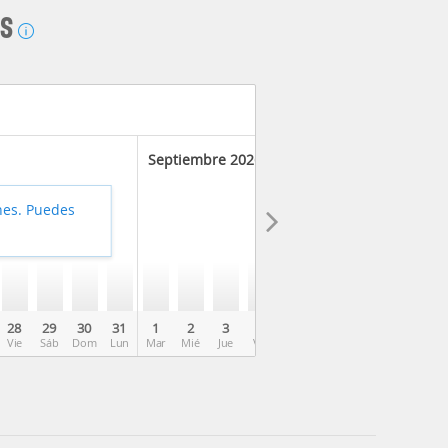
AS
Septiembre 2026
hes. Puedes
28
29
30
31
1
2
3
4
5
6
7
8
9
Vie
Sáb
Dom
Lun
Mar
Mié
Jue
Vie
Sáb
Dom
Lun
Mar
Mié