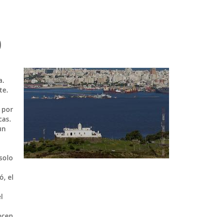
O
a.
te.
 por
cas.
un
solo
, el
l
ecen