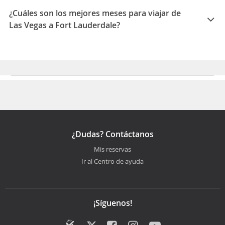
Lauderdale es 04:51
¿Cuáles son los mejores meses para viajar de
Las Vegas a Fort Lauderdale?
Los mejores meses para viajar de Las Vegas a Fort
Lauderdale son Septiembre, Febrero, Octubre
¿Dudas? Contáctanos
Mis reservas
Ir al Centro de ayuda
¡Síguenos!