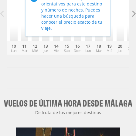
orientativos para este destino
y número de noches. Puedes
hacer una búsqueda para
conocer el precio exacto de tu
viaje.
10
11
12
13
14
15
16
17
18
19
20
21
Lun
Mar
Mié
Jue
Vie
Sáb
Dom
Lun
Mar
Mié
Jue
Vie
VUELOS DE ÚLTIMA HORA DESDE MÁLAGA
Disfruta de los mejores destinos