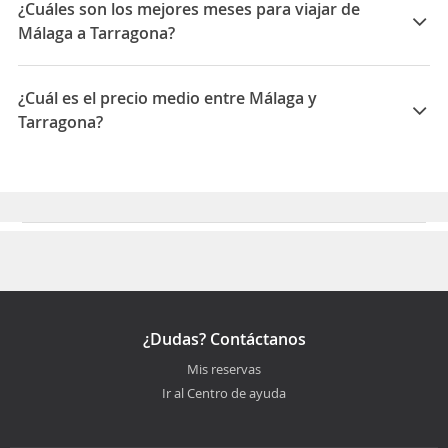
¿Cuáles son los mejores meses para viajar de
Málaga a Tarragona?
Los mejores meses para viajar de Málaga a Tarragona
son Septiembre, Febrero, Enero
¿Cuál es el precio medio entre Málaga y
Tarragona?
El precio medio para viajar entre Málaga y Tarragona
es 82 EUR
¿Dudas? Contáctanos
Mis reservas
Ir al Centro de ayuda