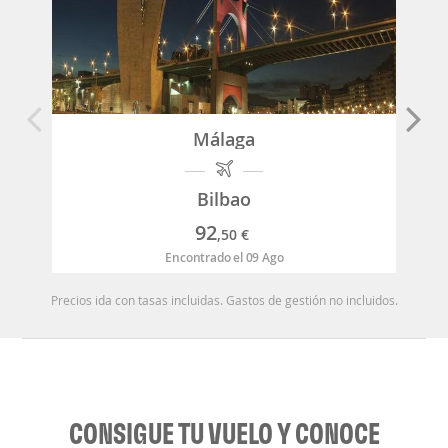
Málaga
Bilbao
92
,50
€
Encontrado el 09 Ago
Precios ida con tasas incluidas. Gastos de gestión no incluidos.
CONSIGUE TU VUELO Y CONOCE