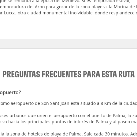
 que se remonta a la época del Medievo. Si es temporada estival,
sembocadura del Arno para gozar de la zona playera, la Marina de 
tar Lucca, otra ciudad monumental inolvidable, donde resplandece 
PREGUNTAS FRECUENTES PARA ESTA RUTA
ropuerto?
como aeropuerto de Son Sant Joan esta situado a 8 Km de la ciuda
buses urbanos que unen el aeropuerto con el puerto de Palma, la zon
o va hacia los principales puntos de interés de Palma y al paseo 
acia la zona de hoteles de playa de Palma. Sale cada 30 minutos. A