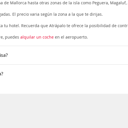
 de Mallorca hasta otras zonas de la isla como Peguera, Magaluf, A
das. El precio varia según la zona a la que te dirijas.
a tu hotel. Recuerda que Atrápalo te ofrece la posibilidad de contra
aire, puedes
alquilar un coche
en el aeropuerto.
isa?
son: Swiss
a?
 Pisa es 16:08