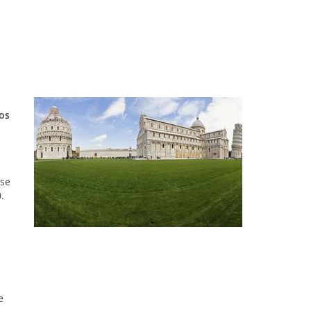
os
rse
.
e