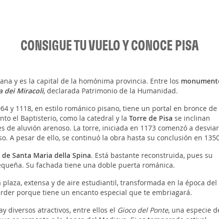
CONSIGUE TU VUELO Y CONOCE PISA
cana y es la capital de la homónima provincia. Entre los
monument
a dei Miracoli
, declarada Patrimonio de la Humanidad.
64 y 1118, en estilo románico pisano, tiene un portal en bronce de
to el Baptisterio, como la catedral y la
Torre de Pisa
se inclinan
s de aluvión arenoso. La torre, iniciada en 1173 comenzó a desvia
o. A pesar de ello, se continuó la obra hasta su conclusión en 1350
a de Santa Maria della Spina
. Está bastante reconstruida, pues su
pequeña. Su fachada tiene una doble puerta románica.
 plaza, extensa y de aire estudiantil, transformada en la época del
erder porque tiene un encanto especial que te embriagará.
y diversos atractivos, entre ellos el
Gioco del Ponte
, una especie d