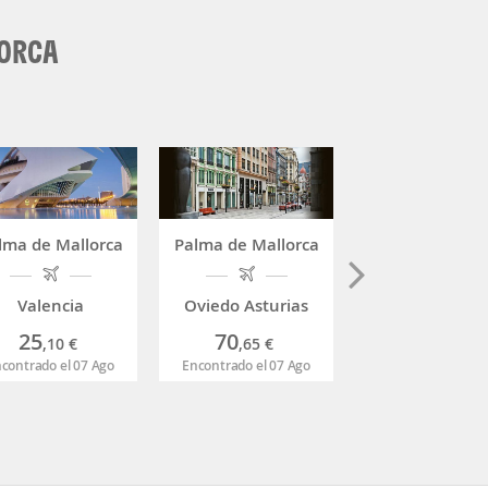
LORCA
lma de Mallorca
Palma de Mallorca
Palma de Mall
Valencia
Oviedo Asturias
Granada
25
70
217
,10
€
,65
€
,65
€
contrado el 07 Ago
Encontrado el 07 Ago
Encontrado el 07 