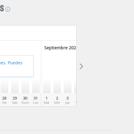
AS
Septiembre 2026
hes. Puedes
28
29
30
31
1
2
3
4
5
6
7
8
9
Vie
Sáb
Dom
Lun
Mar
Mié
Jue
Vie
Sáb
Dom
Lun
Mar
Mié