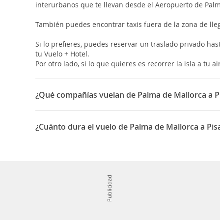
interurbanos que te llevan desde el Aeropuerto de Palma
También puedes encontrar taxis fuera de la zona de llega
Si lo prefieres, puedes reservar un traslado privado hast
tu Vuelo + Hotel.
Por otro lado, si lo que quieres es recorrer la isla a tu 
¿Qué compañías vuelan de Palma de Mallorca a P
Las compañías que vuelan de Palma de Mallorca a Pisa 
¿Cuánto dura el vuelo de Palma de Mallorca a Pis
La duración media para viajar entre Palma de Mallorca y
Publicidad