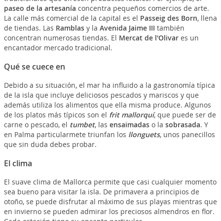
paseo de la artesanía
concentra pequeños comercios de arte.
La calle más comercial de la capital es el
Passeig des Born
, llena
de tiendas. Las
Ramblas
y la
Avenida Jaime III
también
concentran numerosas tiendas. El
Mercat de l'Olivar
es un
encantador mercado tradicional.
Qué se cuece en
Debido a su situación, el mar ha influido a la gastronomía típica
de la isla que incluye deliciosos pescados y mariscos y que
además utiliza los alimentos que ella misma produce. Algunos
de los platos más típicos son el
frit mallorquí
, que puede ser de
carne o pescado, el
tumbet
, las
ensaimadas
o la
sobrasada
. Y
en Palma particularmete triunfan los
llonguets
, unos panecillos
que sin duda debes probar.
El clima
El suave clima de Mallorca permite que casi cualquier momento
sea bueno para visitar la isla. De primavera a principios de
otoño, se puede disfrutar al máximo de sus playas mientras que
en invierno se pueden admirar los preciosos almendros en flor.