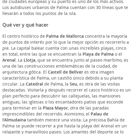
de ciudades europeas y su puerto es uno de los más activos.
Los autobuses urbanos de Palma cuentan con 30 líneas que te
llevarán a todos los puntos de la isla.
Qué ver y qué hacer
El centro histórico de
Palma de Mallorca
concentra la mayoría
de puntos de interés por lo que la mejor opción es recorrerlo a
pie. La capital balear cuenta con unas increíbles playas, cinco
en total, entre las que se encuentran la
Playa de Palma
o el
Arenal
. La
Llotja
, que se encuentra junto al paseo marítimo, es
una de las construcciones emblemáticas de la ciudad, de
arquitectura gótica. El
Castell de Bellver
es otra imagen
característica de Palma, un castillo único debido a su planta
circular. La
Catedral
de Palma, la
Seu
, es otra de las visitas
destacadas. Visitarla y después recorrer el casco histórico es un
plan perfecto para descubrir las callejuelas, las mansiones
antiguas, las iglesias o los encantadores patios que esconde
para terminar en la
Plaza Mayor
, otra de las paradas
imprescindibles del recorrido. Asimismo, el
Palau de
l'Almudaina
también merece una visita. La preciosa Bahía de
Palma se puede recorrer a pie hasta la playa del Arenal en un
relajante y maravilloso paseo. Los amantes del deporte se lo