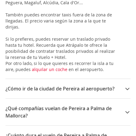
Peguera, Magaluf, Alcúdia, Cala d'Or...
También puedes encontrar taxis fuera de la zona de
llegadas. El precio varia según la zona a la que te
dirijas.
Si lo prefieres, puedes reservar un traslado privado
hasta tu hotel. Recuerda que Atrápalo te ofrece la
posibilidad de contratar traslados privados al realizar
la reserva de tu Vuelo + Hotel.
Por otro lado, si lo que quieres es recorrer la isla a tu
aire, puedes
alquilar un coche
en el aeropuerto.
¿Cómo ir de la ciudad de Pereira al aeropuerto?
La ciudad de
Pereira
se abastece de 1 aeropuerto:
El
Aeropuerto Internacional Matecaña (PEI)
está a
¿Qué compañías vuelan de Pereira a Palma de
unos 8 Km del centro de la ciudad y es un aeropuerto
Mallorca?
con 3 niveles, además de ser uno de los más
importantes del país. Hay diferentes rutas y accesos
Las compañías que vuelan de Pereira a Palma de
para llegar hasta el centro de la localidad, siendo la
Mallorca son: Iberia, LATAM Airlines, Avianca, Air
¿Cuánto dura el vuelo de Pereira a Palma de
más recomendable el
transporte público
: