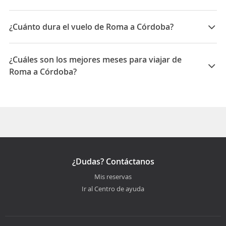
Las compañías que vuelan de Roma a Córdoba son: Air
Europa, LATAM Airlines, Aerolineas Argentinas
¿Cuánto dura el vuelo de Roma a Córdoba?
La duración media para viajar entre Roma y Córdoba
es 26:15
¿Cuáles son los mejores meses para viajar de
Roma a Córdoba?
Los mejores meses para viajar de Roma a Córdoba son
Marzo, Abril, Noviembre
¿Dudas? Contáctanos
Mis reservas
Ir al Centro de ayuda