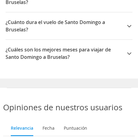
Bruselas?
Las compañías que vuelan de Santo Domingo a
Bruselas son: TUI Airlines Belgium NV
¿Cuánto dura el vuelo de Santo Domingo a
Bruselas?
La duración media para viajar entre Santo Domingo y
Bruselas es 15:00
¿Cuáles son los mejores meses para viajar de
Santo Domingo a Bruselas?
Los mejores meses para viajar de Santo Domingo a
Bruselas son Noviembre, Diciembre, Octubre
Opiniones de nuestros usuarios
Relevancia
Fecha
Puntuación