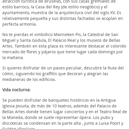
atracción turística de Bruselas, con sus casas gremiales de
estilo barroco, la Casa del Rey (de estilo neogótico) y el
ayuntamiento, muestra de la arquitectura civil del siglo XV. Es
relativamente pequeña y sus distintas fachadas se acoplan en
perfecta armonía.
No te pierdas el simbólico Manneken Pis, la Catedral de San
Miguel y Santa Gúdula, El Palacio Real y los museos de Bellas
Artes. También en esta plaza es interesante destacar el colorido
mercado de flores y pájaros que tiene lugar cada domingo por
la mañana.
Si quieres disfrutar de un paseo peculiar, descubre la Ruta del
cómic, siguiendo los graffitis que decoran y alegran las
medianeras de los edificios.
Vida nocturna:
Se pueden disfrutar de banquetes históricos en la Antigua
Iglesia Jesuita, de más de 10 teatros, además del Palacio de
Bellas Artes donde tienen lugar conciertos y en el Teatro Real de
la Moneda, donde se suele representar ópera. Los pubs y
discotecas se condensan en la parte alta , junto a Luisa Poort y
Gulden Vlieslaan.