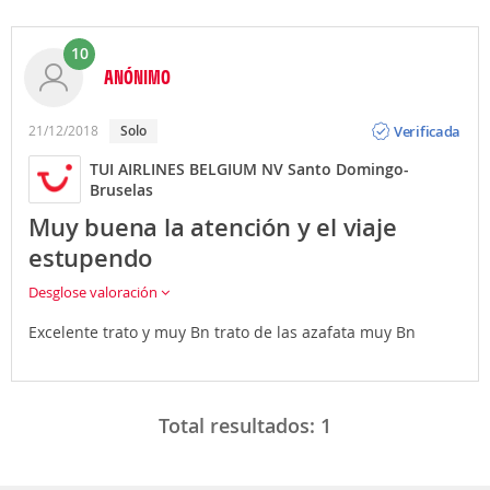
10
ANÓNIMO
Opinión
Verificada
21/12/2018
solo
TUI AIRLINES BELGIUM NV Santo Domingo-
Bruselas
Muy buena la atención y el viaje
estupendo
Desglose valoración
Excelente trato y muy Bn trato de las azafata muy Bn
Total resultados:
1