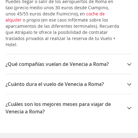
Puedes llegar o salir de los aeropuertos de Roma en
taxi (precio medio unos 30 euros desde Ciampino,
unos 45/55 euros desde Fiumicino), en
coche de
alquiler
o propio (en ese caso infórmate sobre los
aparcamientos de las diferentes terminales). Recuerda
que Atrápalo te ofrece la posibilidad de contratar
traslados privados al realizar la reserva de tu Vuelo +
Hotel.
¿Qué compañías vuelan de Venecia a Roma?
Las compañías que vuelan de Venecia a Roma son: ITA
Airways, APG Airlines, Trenitalia
¿Cuánto dura el vuelo de Venecia a Roma?
La duración media para viajar entre Venecia y Roma es
01:08
¿Cuáles son los mejores meses para viajar de
Venecia a Roma?
Los mejores meses para viajar de Venecia a Roma son
Febrero, Septiembre, Enero