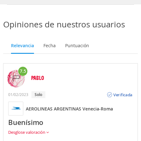
Opiniones de nuestros usuarios
Relevancia
Fecha
Puntuación
7.5
PABLO
Opinión
Verificada
01/02/2023
solo
AEROLINEAS ARGENTINAS Venecia-Roma
Buenísimo
Desglose valoración