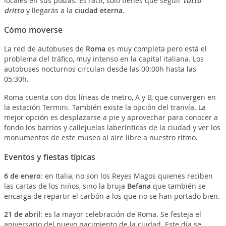
locales en sus plazas. Es fácil, solo tienes que seguir
tutto
dritto
y llegarás a la
ciudad eterna
.
Cómo moverse
La red de autobuses de
Roma
es muy completa pero está el
problema del tráfico, muy intenso en la capital italiana. Los
autobuses nocturnos circulan desde las 00:00h hasta las
05:30h.
Roma cuenta con dos líneas de metro, A y B, que convergen en
la estación Termini. También existe la opción del tranvía. La
mejor opción es desplazarse a pie y aprovechar para conocer a
fondo los barrios y callejuelas laberínticas de la ciudad y ver los
monumentos de este museo al aire libre a nuestro ritmo.
Eventos y fiestas típicas
6 de enero
: en Italia, no son los Reyes Magos quienes reciben
las cartas de los niños, sino la bruja
Befana
que también se
encarga de repartir el carbón a los que no se han portado bien.
21 de abril
: es la mayor celebración de Roma. Se festeja el
aniversario del nuevo nacimiento de la ciudad. Este día se