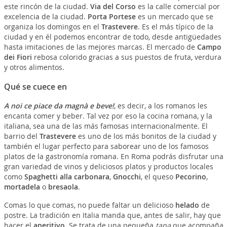
este rincón de la ciudad.
Via del Corso
es la calle comercial por
excelencia de la ciudad.
Porta Portese
es un mercado que se
organiza los domingos en el
Trastevere
. Es el más típico de la
ciudad y en él podemos encontrar de todo, desde antigüedades
hasta imitaciones de las mejores marcas. El mercado de
Campo
dei Fiori
rebosa colorido gracias a sus puestos de fruta, verdura
y otros alimentos.
Qué se cuece en
A noi ce piace da magnà e beve!
, es decir, a los romanos les
encanta comer y beber. Tal vez por eso la cocina romana, y la
italiana, sea una de las más famosas internacionalmente. El
barrio del
Trastevere
es uno de los más bonitos de la ciudad y
también el lugar perfecto para saborear uno de los famosos
platos de la gastronomía romana. En Roma podrás disfrutar una
gran variedad de vinos y deliciosos platos y productos locales
como
Spaghetti alla carbonara
,
Gnocchi
, el queso
Pecorino
,
mortadela
o
bresaola
.
Comas lo que comas, no puede faltar un delicioso
helado
de
postre. La tradición en Italia manda que, antes de salir, hay que
hacer el
aperitivo
. Se trata de una pequeña
tapa
que acompaña