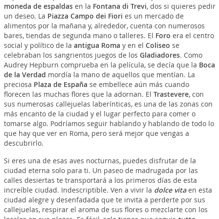
moneda de espaldas
en la
Fontana di Trevi
, dos si quieres pedir
un deseo. La
Piazza Campo dei Fiori
es un mercado de
alimentos por la mañana y, alrededor, cuenta con numerosos
bares, tiendas de segunda mano o talleres. El
Foro
era el centro
social y político de la
antigua Roma
y en el
Coliseo
se
celebraban los sangrientos juegos de los
Gladiadores
. Como
Audrey Hepburn comprueba en la película, se decía que la
Boca
de la Verdad
mordía la mano de aquellos que mentían. La
preciosa
Plaza de España
se embellece aún más cuando
florecen las muchas flores que la adornan. El
Trastevere
, con
sus numerosas callejuelas laberínticas, es una de las zonas con
más encanto de la ciudad y el lugar perfecto para comer o
tomarse algo. Podríamos seguir hablando y hablando de todo lo
que hay que ver en Roma, pero será mejor que vengas a
descubrirlo.
Si eres una de esas aves nocturnas, puedes disfrutar de la
ciudad eterna solo para ti. Un paseo de madrugada por las
calles desiertas te transportará a los primeros días de esta
increíble ciudad. Indescriptible. Ven a vivir la
dolce vita
en esta
ciudad alegre y desenfadada que te invita a perderte por sus
callejuelas, respirar el aroma de sus flores o mezclarte con los