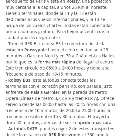
aeropuerto de París y está en
Roissy
, una población
muy cercana a la capital, a unos 25 Km al noreste.
Tiene 3 terminales, donde la T1 y la T2 están
dedicadas a los vuelos internacionales, y la T3 se
ocupa de los vuelos chárter. Todas están conectadas
por un autobús gratuito. Para llegar al centro de la
ciudad podrás elegir entre:
-
Tren
: el RER B. La línea B3 te conectará desde la
estación Roissypole
hasta el centro en tan solo 25
minutos a Gare du Nord y en 30 a Châtelet-Les Halles,
por lo que es la
forma más rápida
de llegar al centro.
Este tren circula de 05:00 a 24:00 horas y tiene una
frecuencia de paso de 10-15 minutos.
-
Roissy Bus
: este autobús conecta todas las
terminales con el corazón parisino, con parada justo
enfrente de
Palais Garnier
, en la parada de metro
Ópera (Líneas de metro 3,7,8 y 9 y tren RER A). Ofrece
servicio desde las 06:00 hasta las 20:45 horas con una
frecuencia de 10 minutos, de 20:00 a 23:00 horas la
frecuencia oscila entre 15 y 30 minutos. El trayecto
dura 50 minutos, además de ser la
opción más cara
.
-
Autobús RATP
: puedes coger 2 de estos transportes
desde la estación de
RER Roissypole
, el 350, que te