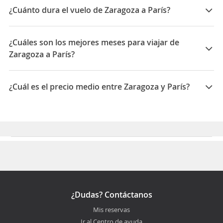
Ryanair
¿Cuánto dura el vuelo de Zaragoza a París?
La duración media para viajar entre Zaragoza y París
es 01:45
¿Cuáles son los mejores meses para viajar de
Zaragoza a París?
Los mejores meses para viajar de Zaragoza a París son
Febrero, Noviembre, Junio
¿Cuál es el precio medio entre Zaragoza y París?
El precio medio para viajar entre Zaragoza y París es
99 EUR
¿Dudas? Contáctanos
Mis reservas
Ir al Centro de ayuda