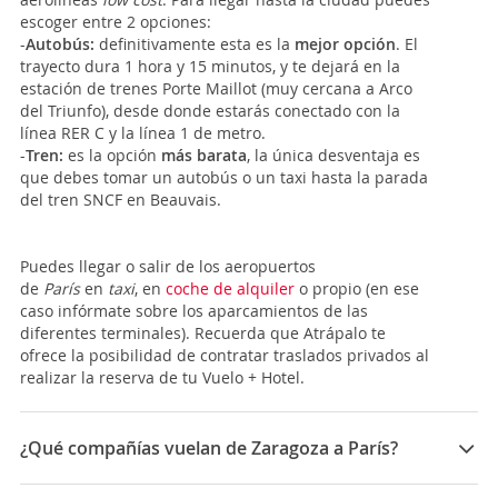
escoger entre 2 opciones:
-
Autobús:
definitivamente esta es la
mejor opción
. El
trayecto dura 1 hora y 15 minutos, y te dejará en la
estación de trenes Porte Maillot (muy cercana a Arco
del Triunfo), desde donde estarás conectado con la
línea RER C y la línea 1 de metro.
-
Tren:
es la opción
más barata
, la única desventaja es
que debes tomar un autobús o un taxi hasta la parada
del tren SNCF en Beauvais.
Puedes llegar o salir de los aeropuertos
de
París
en
taxi
, en
coche de alquiler
o propio (en ese
caso infórmate sobre los aparcamientos de las
diferentes terminales). Recuerda que Atrápalo te
ofrece la posibilidad de contratar traslados privados al
realizar la reserva de tu Vuelo + Hotel.
¿Qué compañías vuelan de Zaragoza a París?
Las compañías que vuelan de Zaragoza a París son: