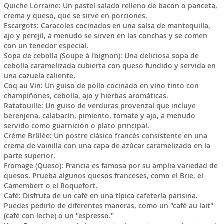
Quiche Lorraine: Un pastel salado relleno de bacon o panceta,
crema y queso, que se sirve en porciones.
Escargots: Caracoles cocinados en una salsa de mantequilla,
ajo y perejil, a menudo se sirven en las conchas y se comen
con un tenedor especial.
Sopa de cebolla (Soupe à l'oignon): Una deliciosa sopa de
cebolla caramelizada cubierta con queso fundido y servida en
una cazuela caliente.
Coq au Vin: Un guiso de pollo cocinado en vino tinto con
champiñones, cebolla, ajo y hierbas aromáticas.
Ratatouille: Un guiso de verduras provenzal que incluye
berenjena, calabacín, pimiento, tomate y ajo, a menudo
servido como guarnición o plato principal.
Crème Brûlée: Un postre clásico francés consistente en una
crema de vainilla con una capa de azúcar caramelizado en la
parte superior.
Fromage (Queso): Francia es famosa por su amplia variedad de
quesos. Prueba algunos quesos franceses, como el Brie, el
Camembert o el Roquefort.
Café: Disfruta de un café en una típica cafetería parisina.
Puedes pedirlo de diferentes maneras, como un "café au lait"
(café con leche) o un "espresso."