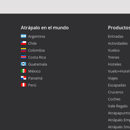
Atrápalo en el mundo
Producto
Argentina
Entradas
Chile
Actividades
Colombia
Vuelos
Costa Rica
Trenes
Guatemala
Hoteles
México
Vuelo+Hotel
Panamá
Viajes
Perú
Escapadas
Cruceros
Coches
Vale Regalo
Atrapapunt
Atrápalo Em
Atrápalo Sm