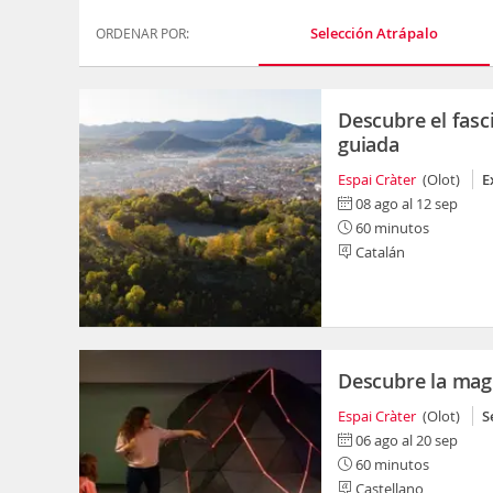
Selección Atrápalo
ORDENAR POR:
Descubre el fasc
guiada
Espai Cràter
(Olot)
E
08 ago al 12 sep
60 minutos
Catalán
Descubre la magi
Espai Cràter
(Olot)
S
06 ago al 20 sep
60 minutos
Castellano