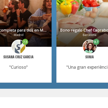
Cena completa para dos en Mendrugo con cerveza artesana incluida
Madrid
Barcelona
7.5
8.7
SUSANA CRUZ GARCIA
SONIA
"curioso"
"una gran experiènci