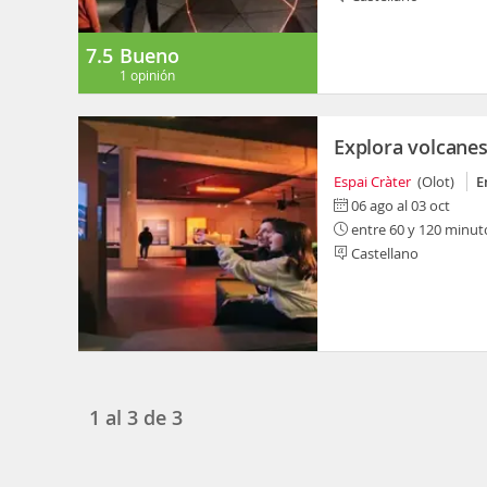
7.5
Bueno
1 opinión
Explora volcanes
Espai Cràter
(Olot)
E
06 ago al 03 oct
entre 60 y 120 minut
Castellano
1
al
3
de
3