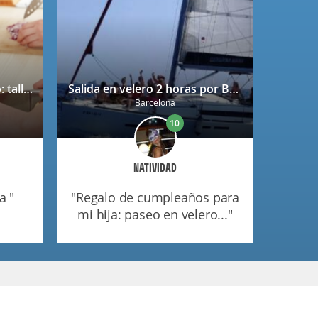
Bono regalo Chef Caprabo: taller de cocina a escoger con degustación
Salida en velero 2 horas por Barcelona
Barcelona
10
NATIVIDAD
a "
"regalo de cumpleaños para
mi hija: paseo en velero..."