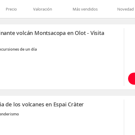
Precio
Valoración
Más vendidos
Novedad
inante volcán Montsacopa en Olot - Visita
xcursiones de un día
a de los volcanes en Espai Cràter
enderismo